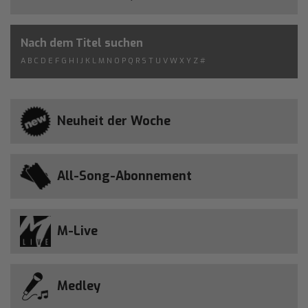
Nach dem Titel suchen
A
B
C
D
E
F
G
H
I
J
K
L
M
N
O
P
Q
R
S
T
U
V
W
X
Y
Z
#
Neuheit der Woche
All-Song-Abonnement
M-Live
Medley