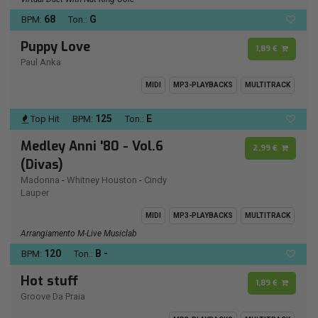
68
G
BPM:
Ton.:
Puppy Love
1,89 €
Paul Anka
MIDI
MP3-PLAYBACKS
MULTITRACK
125
E
Top Hit
BPM:
Ton.:
Medley Anni '80 - Vol.6
2,99 €
(Divas)
Madonna
-
Whitney Houston
-
Cindy
Lauper
MIDI
MP3-PLAYBACKS
MULTITRACK
Arrangiamento M-Live Musiclab
120
B -
BPM:
Ton.:
Hot stuff
1,89 €
Groove Da Praia