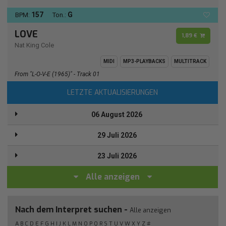
157
G
BPM:
Ton.:
LOVE
1,89 €
Nat King Cole
MIDI
MP3-PLAYBACKS
MULTITRACK
From "L-O-V-E (1965)" - Track 01
LETZTE AKTUALISIERUNGEN
06 August 2026
29 Juli 2026
23 Juli 2026
Alle anzeigen
Nach dem Interpret suchen -
Alle anzeigen
A
B
C
D
E
F
G
H
I
J
K
L
M
N
O
P
Q
R
S
T
U
V
W
X
Y
Z
#