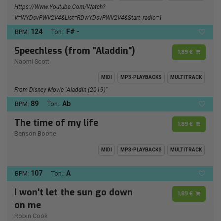
Https://www.youtube.com/watch?
V=wYDsvPWV2V4&list=RDwYDsvPWV2V4&start_radio=1
124
F# -
BPM:
Ton.:
Speechless (from "Aladdin")
1,89 €
Naomi Scott
MIDI
MP3-PLAYBACKS
MULTITRACK
From Disney Movie "Aladdin (2019)"
89
Ab
BPM:
Ton.:
The time of my life
1,89 €
Benson Boone
MIDI
MP3-PLAYBACKS
MULTITRACK
107
A
BPM:
Ton.:
I won't let the sun go down
1,89 €
on me
Robin Cook