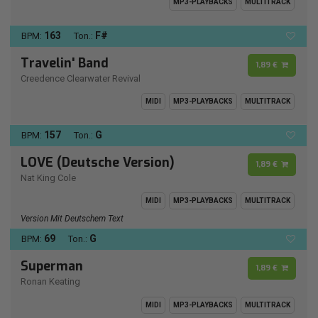
MP3-PLAYBACKS
MULTITRACK
163
F#
BPM:
Ton.:
Travelin' Band
1,89 €
Creedence Clearwater Revival
MIDI
MP3-PLAYBACKS
MULTITRACK
157
G
BPM:
Ton.:
LOVE (Deutsche Version)
1,89 €
Nat King Cole
MIDI
MP3-PLAYBACKS
MULTITRACK
Version Mit Deutschem Text
69
G
BPM:
Ton.:
Superman
1,89 €
Ronan Keating
MIDI
MP3-PLAYBACKS
MULTITRACK