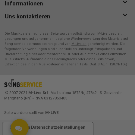
Informationen
Uns kontaktieren
Die Musikdateien auf dieser Seite wurden vollständig von
M-Live
gespielt,
gesungen und aufgenommen. Jegliche Wiederverwertung des Materials auf
Song-service.de muss beantragt und von
M-Live srl
genehmigt werden. Die
folgenden Verwendungen sind ausdrücklich untersagt: Extrapolation und
Überarbeitung einer oder mehrerer MIDI- oder Audiotracks eines einzelnen
Musikstücks, Aufnahme eines Backingtracks oder eines Teils davon,
Extraktion des in den Musikdateien erhaltenen Texts. (Aut. SIAE n. 1287/I/106)
© 2007-2021
M-Live Srl
- Via Luciona 1872/b, 47842 - S. Giovanni In
Marignano (RN) - P.IVA 03127860405
Seite wurde erstellt von
M-LIVE
Ihre Datenschutzeinstellungen