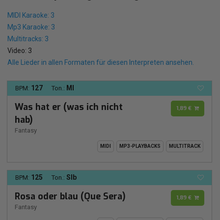
MIDI Karaoke: 3
Mp3 Karaoke: 3
Multitracks: 3
Video: 3
Alle Lieder in allen Formaten für diesen Interpreten ansehen.
127
MI
BPM:
Ton.:
Was hat er (was ich nicht
1,89 €
hab)
Fantasy
MIDI
MP3-PLAYBACKS
MULTITRACK
125
SIb
BPM:
Ton.:
Rosa oder blau (Que Sera)
1,89 €
Fantasy