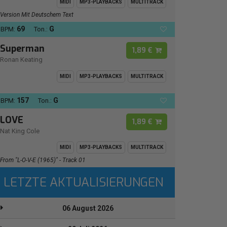
MIDI
MP3-PLAYBACKS
MULTITRACK
Version Mit Deutschem Text
69
G
BPM:
Ton.:
Superman
1,89 €
Ronan Keating
MIDI
MP3-PLAYBACKS
MULTITRACK
157
G
BPM:
Ton.:
LOVE
1,89 €
Nat King Cole
MIDI
MP3-PLAYBACKS
MULTITRACK
From "L-O-V-E (1965)" - Track 01
LETZTE AKTUALISIERUNGEN
06 August 2026