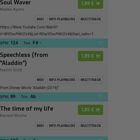
Soul Waver
1,89 €
Malika Ayane
MIDI
MP3-PLAYBACKS
MULTITRACK
Https://www.youtube.com/watch?
V=wYDsvPWV2V4&list=RDwYDsvPWV2V4&start_radio=1
124
F# -
BPM:
Ton.:
Speechless (from
1,89 €
"Aladdin")
Naomi Scott
MIDI
MP3-PLAYBACKS
MULTITRACK
From Disney Movie "Aladdin (2019)"
89
Ab
BPM:
Ton.:
The time of my life
1,89 €
Benson Boone
MIDI
MP3-PLAYBACKS
MULTITRACK