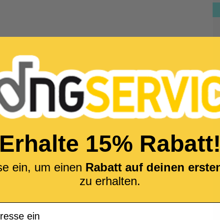
Erhalte 15% Rabatt
se ein, um einen
Rabatt auf deinen erst
zu erhalten.