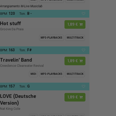
Arrangiamento M-Live Musiclab
120
B -
BPM:
Ton.:
Hot stuff
1,89 €
Groove Da Praia
MP3-PLAYBACKS
MULTITRACK
163
F#
BPM:
Ton.:
Travelin' Band
1,89 €
Creedence Clearwater Revival
MIDI
MP3-PLAYBACKS
MULTITRACK
157
G
BPM:
Ton.:
LOVE (Deutsche
1,89 €
Version)
Nat King Cole