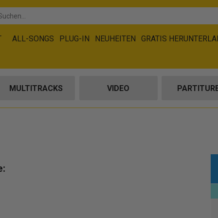
T
ALL-SONGS
PLUG-IN
NEUHEITEN
GRATIS HERUNTERL
MULTITRACKS
VIDEO
PARTITUR
e: