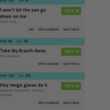
107
A
BPM:
Ton.:
I won't let the sun go
1,89 €
down on me
Robin Cook
MIDI
MP3-PLAYBACKS
MULTITRACK
96
Db
BPM:
Ton.:
Take My Breath Away
1,89 €
Flora Martinez
MP3-PLAYBACKS
MULTITRACK
124
D# -
BPM:
Ton.:
Hoy tengo ganas de ti
1,89 €
Alejandro Fernández
-
Christina
Aguilera
MP3-PLAYBACKS
MULTITRACK