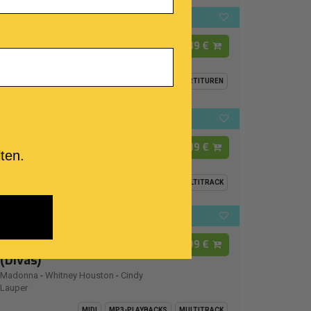
63
B
BPM:
Ton.:
When I Fall In Love
1,89 €
Nat King Cole
-
Natalie Cole
MIDI
MP3-PLAYBACKS
MULTITRACK
PARTITUREN
Virtual Duet With Nat King Cole
68
G
BPM:
Ton.:
Puppy Love
1,89 €
ten.
Paul Anka
MIDI
MP3-PLAYBACKS
MULTITRACK
125
E
Top Hit
BPM:
Ton.:
Medley Anni '80 - Vol.6
2,99 €
(Divas)
Madonna
-
Whitney Houston
-
Cindy
Lauper
MIDI
MP3-PLAYBACKS
MULTITRACK