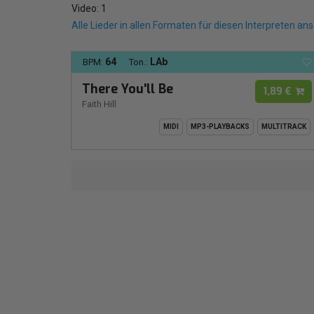
Video: 1
Alle Lieder in allen Formaten für diesen Interpreten an
64
LAb
BPM:
Ton.:
There You'll Be
1,89 €
Faith Hill
MIDI
MP3-PLAYBACKS
MULTITRACK