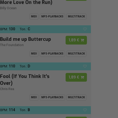
More Love On the Run)
Billy Ocean
MIDI
MP3-PLAYBACKS
MULTITRACK
130
C
BPM:
Ton.:
Build me up Buttercup
1,89 €
The Foundation
MIDI
MP3-PLAYBACKS
MULTITRACK
110
D
BPM:
Ton.:
Fool (If You Think It's
1,89 €
Over)
Chris Rea
MIDI
MP3-PLAYBACKS
MULTITRACK
114
B
BPM:
Ton.: