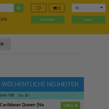
0
DE
ADEN
Anmelden
Konto
EN
WÖCHENTLICHE NEUHEITEN
115
D -
BPM:
Ton.:
Caribbean Queen (No
1,89 €