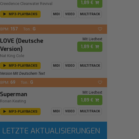
1,89 €
Creedence Clearwater Revival
MP3-PLAYBACKS
MIDI
VIDEO
MULTITRACK
157
G
BPM:
Ton.:
Mit Liedtext
LOVE (Deutsche
1,89 €
Version)
Nat King Cole
MP3-PLAYBACKS
MIDI
VIDEO
MULTITRACK
Version Mit Deutschem Text
69
G
BPM:
Ton.:
Mit Liedtext
Superman
1,89 €
Ronan Keating
MP3-PLAYBACKS
MIDI
VIDEO
MULTITRACK
LETZTE AKTUALISIERUNGEN