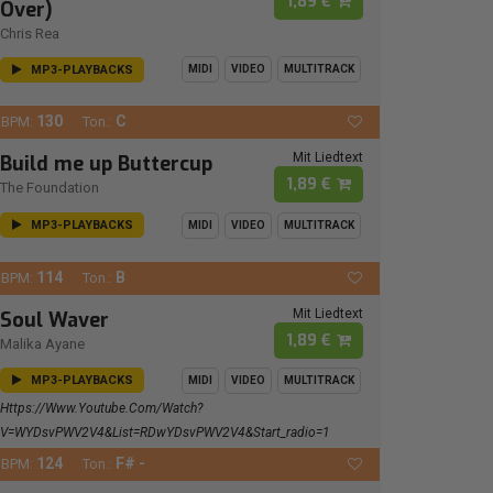
1,89 €
Over)
Chris Rea
MP3-PLAYBACKS
MIDI
VIDEO
MULTITRACK
130
C
BPM:
Ton.:
Mit Liedtext
Build me up Buttercup
1,89 €
The Foundation
MP3-PLAYBACKS
MIDI
VIDEO
MULTITRACK
114
B
BPM:
Ton.:
Mit Liedtext
Soul Waver
1,89 €
Malika Ayane
MP3-PLAYBACKS
MIDI
VIDEO
MULTITRACK
Https://www.youtube.com/watch?
V=wYDsvPWV2V4&list=RDwYDsvPWV2V4&start_radio=1
124
F# -
BPM:
Ton.: