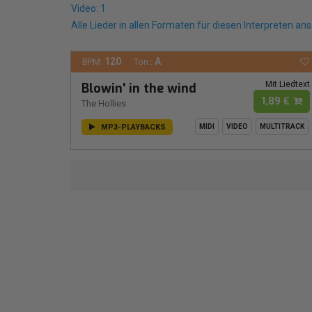
Video: 1
Alle Lieder in allen Formaten für diesen Interpreten an
120
A
BPM:
Ton.:
Mit Liedtext
Blowin' in the wind
1,89 €
The Hollies
MP3-PLAYBACKS
MIDI
VIDEO
MULTITRACK