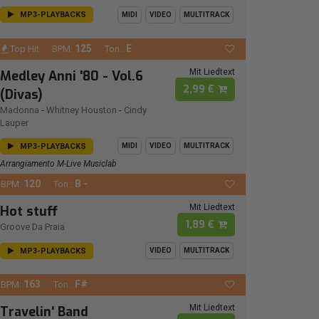
MP3-PLAYBACKS
MIDI
VIDEO
MULTITRACK
125
E
Top Hit
BPM:
Ton.:
Mit Liedtext
Medley Anni '80 - Vol.6
2,99 €
(Divas)
Madonna
-
Whitney Houston
-
Cindy
Lauper
MP3-PLAYBACKS
MIDI
VIDEO
MULTITRACK
Arrangiamento M-Live Musiclab
120
B -
BPM:
Ton.:
Mit Liedtext
Hot stuff
1,89 €
Groove Da Praia
MP3-PLAYBACKS
VIDEO
MULTITRACK
163
F#
BPM:
Ton.:
Mit Liedtext
Travelin' Band