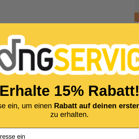
Erhalte 15% Rabatt
se ein, um einen
Rabatt auf deinen erst
zu erhalten.