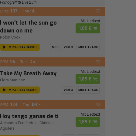
Pornograffitti Live 25th
107
A
BPM:
Ton.:
Mit Liedtext
I won't let the sun go
1,89 €
down on me
Robin Cook
MP3-PLAYBACKS
MIDI
VIDEO
MULTITRACK
96
Db
BPM:
Ton.:
Mit Liedtext
Take My Breath Away
1,89 €
Flora Martinez
MP3-PLAYBACKS
VIDEO
MULTITRACK
124
D# -
BPM:
Ton.:
Mit Liedtext
Hoy tengo ganas de ti
1,89 €
Alejandro Fernández
-
Christina
Aguilera