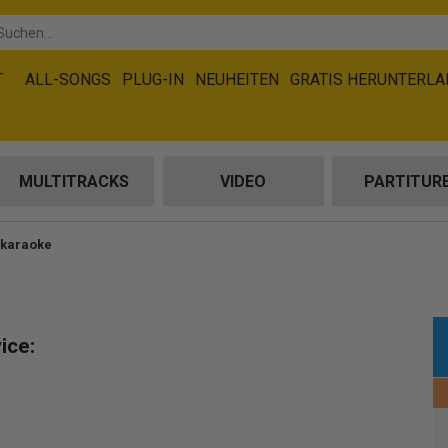
T
ALL-SONGS
PLUG-IN
NEUHEITEN
GRATIS HERUNTERL
MULTITRACKS
VIDEO
PARTITUR
-karaoke
ice: