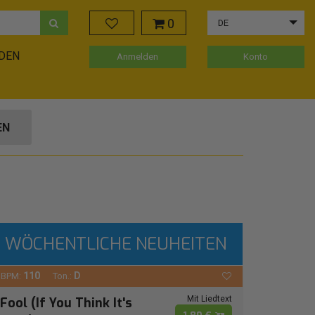
0
DE
ADEN
Anmelden
Konto
EN
WÖCHENTLICHE NEUHEITEN
110
D
BPM:
Ton.:
Mit Liedtext
Fool (If You Think It's