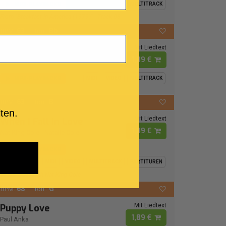
MP3-PLAYBACKS
MIDI
VIDEO
MULTITRACK
From "Breakfast In America (1979)" - Track 08
63
Bb
BPM:
Ton.:
Mit Liedtext
Bad Boy
1,89 €
Buster Poindexter
MP3-PLAYBACKS
MIDI
VIDEO
MULTITRACK
63
B
BPM:
Ton.:
ten.
Mit Liedtext
When I Fall In Love
1,89 €
Nat King Cole
-
Natalie Cole
MP3-PLAYBACKS
MIDI
VIDEO
MULTITRACK
PARTITUREN
Virtual Duet With Nat King Cole
68
G
BPM:
Ton.:
Mit Liedtext
Puppy Love
1,89 €
Paul Anka