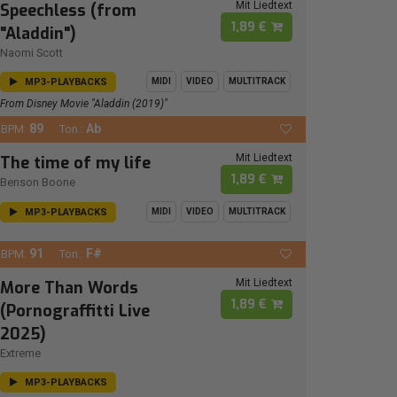
Mit Liedtext
Speechless (from
1,89 €
"Aladdin")
Naomi Scott
MP3-PLAYBACKS
MIDI
VIDEO
MULTITRACK
From Disney Movie "Aladdin (2019)"
89
Ab
BPM:
Ton.:
Mit Liedtext
The time of my life
1,89 €
Benson Boone
MP3-PLAYBACKS
MIDI
VIDEO
MULTITRACK
91
F#
BPM:
Ton.:
Mit Liedtext
More Than Words
1,89 €
(Pornograffitti Live
2025)
Extreme
MP3-PLAYBACKS