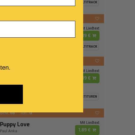
MP3-PLAYBACKS
MIDI
VIDEO
MULTITRACK
From "Breakfast In America (1979)" - Track 08
63
Bb
BPM:
Ton.:
Mit Liedtext
Bad Boy
1,89 €
Buster Poindexter
MP3-PLAYBACKS
MIDI
VIDEO
MULTITRACK
63
B
BPM:
Ton.:
ten.
Mit Liedtext
When I Fall In Love
1,89 €
Nat King Cole
-
Natalie Cole
MP3-PLAYBACKS
MIDI
VIDEO
MULTITRACK
PARTITUREN
Virtual Duet With Nat King Cole
68
G
BPM:
Ton.:
Mit Liedtext
Puppy Love
1,89 €
Paul Anka