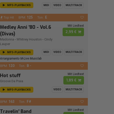
MP3-PLAYBACKS
MIDI
VIDEO
MULTITRACK
125
E
Top Hit
BPM:
Ton.:
Mit Liedtext
Medley Anni '80 - Vol.6
2,99 €
(Divas)
Madonna
-
Whitney Houston
-
Cindy
Lauper
MP3-PLAYBACKS
MIDI
VIDEO
MULTITRACK
Arrangiamento M-Live Musiclab
120
B -
BPM:
Ton.:
Mit Liedtext
Hot stuff
1,89 €
Groove Da Praia
MP3-PLAYBACKS
VIDEO
MULTITRACK
163
F#
BPM:
Ton.:
Mit Liedtext
Travelin' Band