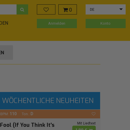
0
DE
ADEN
Anmelden
Konto
EN
WÖCHENTLICHE NEUHEITEN
110
D
BPM:
Ton.:
Mit Liedtext
Fool (If You Think It's