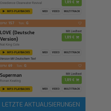
1,89 €
Creedence Clearwater Revival
MP3-PLAYBACKS
MIDI
VIDEO
MULTITRACK
157
G
BPM:
Ton.:
Mit Liedtext
LOVE (Deutsche
1,89 €
Version)
Nat King Cole
MP3-PLAYBACKS
MIDI
VIDEO
MULTITRACK
Version Mit Deutschem Text
69
G
BPM:
Ton.:
Mit Liedtext
Superman
1,89 €
Ronan Keating
MP3-PLAYBACKS
MIDI
VIDEO
MULTITRACK
LETZTE AKTUALISIERUNGEN