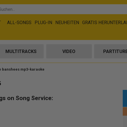
T
ALL-SONGS
PLUG-IN
NEUHEITEN
GRATIS HERUNTERL
MULTITRACKS
VIDEO
PARTITUR
he banshees mp3-karaoke
s
gs on Song Service: