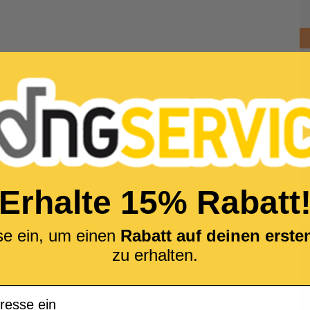
Erhalte 15% Rabatt
se ein, um einen
Rabatt auf deinen erst
zu erhalten.