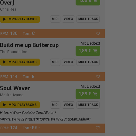
1,89 €
Over)
Chris Rea
MP3-PLAYBACKS
MIDI
VIDEO
MULTITRACK
130
C
BPM:
Ton.:
Mit Liedtext
Build me up Buttercup
1,89 €
The Foundation
MP3-PLAYBACKS
MIDI
VIDEO
MULTITRACK
114
B
BPM:
Ton.:
Mit Liedtext
Soul Waver
1,89 €
Malika Ayane
MP3-PLAYBACKS
MIDI
VIDEO
MULTITRACK
Https://www.youtube.com/watch?
V=wYDsvPWV2V4&list=RDwYDsvPWV2V4&start_radio=1
124
F# -
BPM:
Ton.: