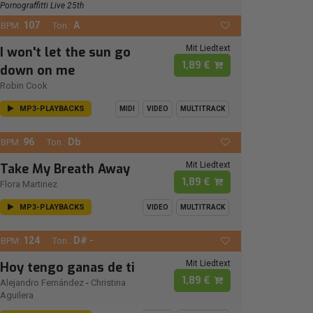
Pornograffitti Live 25th
107
A
BPM:
Ton.:
Mit Liedtext
I won't let the sun go
1,89 €
down on me
Robin Cook
MP3-PLAYBACKS
MIDI
VIDEO
MULTITRACK
96
Db
BPM:
Ton.:
Mit Liedtext
Take My Breath Away
1,89 €
Flora Martinez
MP3-PLAYBACKS
VIDEO
MULTITRACK
124
D# -
BPM:
Ton.:
Mit Liedtext
Hoy tengo ganas de ti
1,89 €
Alejandro Fernández
-
Christina
Aguilera