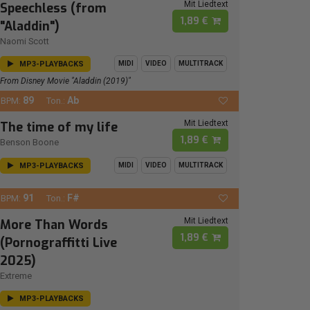
Mit Liedtext
Speechless (from
1,89 €
"Aladdin")
Naomi Scott
MP3-PLAYBACKS
MIDI
VIDEO
MULTITRACK
From Disney Movie "Aladdin (2019)"
89
Ab
BPM:
Ton.:
Mit Liedtext
The time of my life
1,89 €
Benson Boone
MP3-PLAYBACKS
MIDI
VIDEO
MULTITRACK
91
F#
BPM:
Ton.:
Mit Liedtext
More Than Words
1,89 €
(Pornograffitti Live
2025)
Extreme
MP3-PLAYBACKS