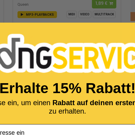
1,89 €
Queen
MP3-PLAYBACKS
MIDI
VIDEO
MULTITRACK
s
16
von gesamt
24
2
Erhalte 15% Rabatt
se ein, um einen
Rabatt auf deinen erst
zu erhalten.