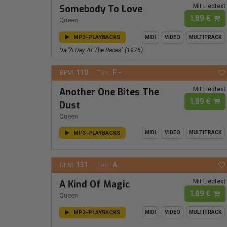
Mit Liedtext
Somebody To Love
1,89 €
Queen
MP3-PLAYBACKS
MIDI
VIDEO
MULTITRACK
Da "a Day At The Races" (1976)
110
F -
BPM:
Ton.:
Mit Liedtext
Another One Bites The
1,89 €
Dust
Queen
MP3-PLAYBACKS
MIDI
VIDEO
MULTITRACK
131
A
BPM:
Ton.:
Mit Liedtext
A Kind Of Magic
1,89 €
Queen
MP3-PLAYBACKS
MIDI
VIDEO
MULTITRACK