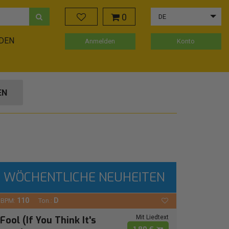
0
DE
ADEN
Anmelden
Konto
EN
WÖCHENTLICHE NEUHEITEN
110
D
BPM:
Ton.:
Mit Liedtext
Fool (If You Think It's