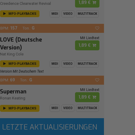
1,89 €
Creedence Clearwater Revival
MP3-PLAYBACKS
MIDI
VIDEO
MULTITRACK
157
G
BPM:
Ton.:
Mit Liedtext
LOVE (Deutsche
1,89 €
Version)
Nat King Cole
MP3-PLAYBACKS
MIDI
VIDEO
MULTITRACK
Version Mit Deutschem Text
69
G
BPM:
Ton.:
Mit Liedtext
Superman
1,89 €
Ronan Keating
MP3-PLAYBACKS
MIDI
VIDEO
MULTITRACK
LETZTE AKTUALISIERUNGEN