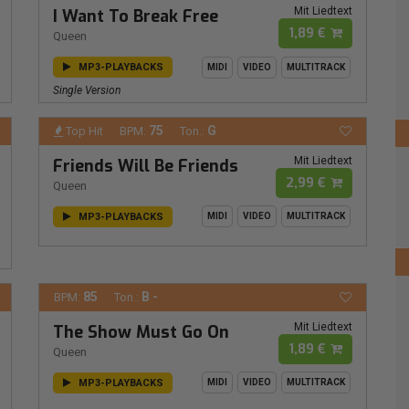
Mit Liedtext
I Want To Break Free
1,89 €
Queen
MP3-PLAYBACKS
MIDI
VIDEO
MULTITRACK
Single Version
75
G
Top Hit
BPM:
Ton.:
Mit Liedtext
Friends Will Be Friends
2,99 €
Queen
MP3-PLAYBACKS
MIDI
VIDEO
MULTITRACK
85
B -
BPM:
Ton.:
Mit Liedtext
The Show Must Go On
1,89 €
Queen
MP3-PLAYBACKS
MIDI
VIDEO
MULTITRACK