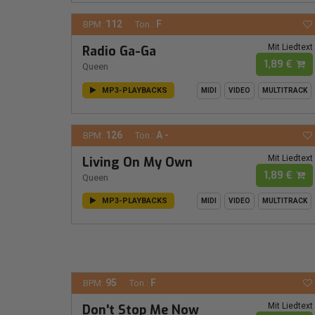
112
F
BPM:
Ton.:
Mit Liedtext
Radio Ga-Ga
1,89 €
Queen
MP3-PLAYBACKS
MIDI
VIDEO
MULTITRACK
126
A -
BPM:
Ton.:
Mit Liedtext
Living On My Own
1,89 €
Queen
MP3-PLAYBACKS
MIDI
VIDEO
MULTITRACK
95
F
BPM:
Ton.:
Mit Liedtext
Don't Stop Me Now