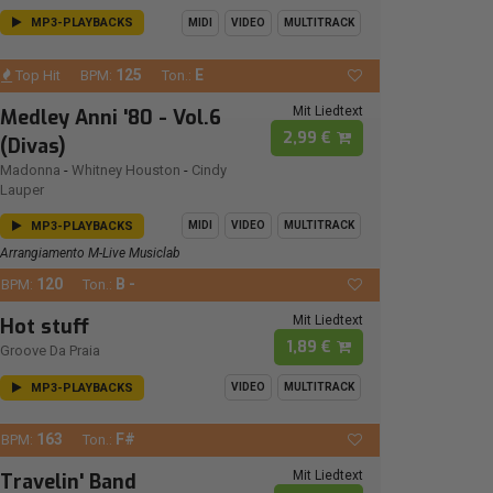
MP3-PLAYBACKS
MIDI
VIDEO
MULTITRACK
125
E
Top Hit
BPM:
Ton.:
Mit Liedtext
Medley Anni '80 - Vol.6
2,99 €
(Divas)
Madonna
-
Whitney Houston
-
Cindy
Lauper
MP3-PLAYBACKS
MIDI
VIDEO
MULTITRACK
Arrangiamento M-Live Musiclab
120
B -
BPM:
Ton.:
Mit Liedtext
Hot stuff
1,89 €
Groove Da Praia
MP3-PLAYBACKS
VIDEO
MULTITRACK
163
F#
BPM:
Ton.:
Mit Liedtext
Travelin' Band