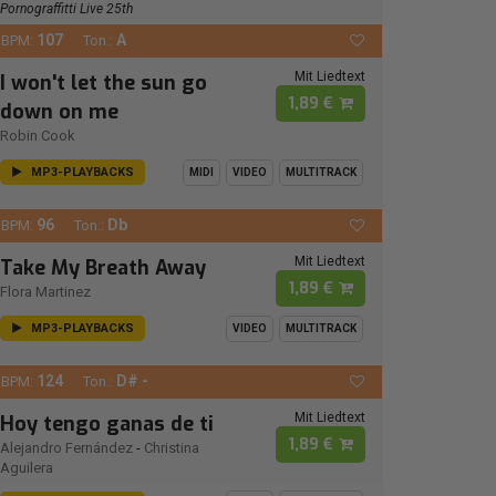
Pornograffitti Live 25th
107
A
BPM:
Ton.:
Mit Liedtext
I won't let the sun go
1,89 €
down on me
Robin Cook
MP3-PLAYBACKS
MIDI
VIDEO
MULTITRACK
96
Db
BPM:
Ton.:
Mit Liedtext
Take My Breath Away
1,89 €
Flora Martinez
MP3-PLAYBACKS
VIDEO
MULTITRACK
124
D# -
BPM:
Ton.:
Mit Liedtext
Hoy tengo ganas de ti
1,89 €
Alejandro Fernández
-
Christina
Aguilera