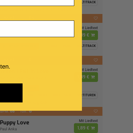
MP3-PLAYBACKS
MIDI
VIDEO
MULTITRACK
From "Breakfast In America (1979)" - Track 08
63
Bb
BPM:
Ton.:
Mit Liedtext
Bad Boy
1,89 €
Buster Poindexter
MP3-PLAYBACKS
MIDI
VIDEO
MULTITRACK
63
B
BPM:
Ton.:
ten.
Mit Liedtext
When I Fall In Love
1,89 €
Nat King Cole
-
Natalie Cole
MP3-PLAYBACKS
MIDI
VIDEO
MULTITRACK
PARTITUREN
Virtual Duet With Nat King Cole
68
G
BPM:
Ton.:
Mit Liedtext
Puppy Love
1,89 €
Paul Anka