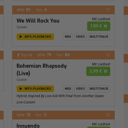
81
A
BPM:
Ton.:
Mit Liedtext
We Will Rock You
1,89 €
Queen
MP3-PLAYBACKS
MIDI
VIDEO
MULTITRACK
79
Bb
Top Hit
BPM:
Ton.:
Mit Liedtext
Bohemian Rhapsody
2,99 €
(Live)
Queen
MP3-PLAYBACKS
MIDI
VIDEO
MULTITRACK
Hybrid, Inspired By Live Aid With Final From Another Queen
Live Concert.
75
E
BPM:
Ton.:
Mit Liedtext
Innuendo