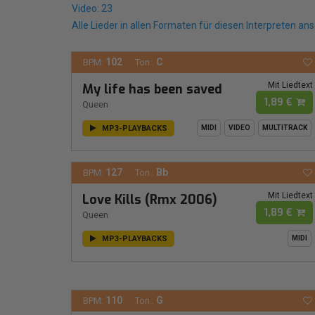
Video: 23
Alle Lieder in allen Formaten für diesen Interpreten an
102
C
BPM:
Ton.:
Mit Liedtext
My life has been saved
1,89 €
Queen
MP3-PLAYBACKS
MIDI
VIDEO
MULTITRACK
127
Bb
BPM:
Ton.:
Mit Liedtext
Love Kills (Rmx 2006)
1,89 €
Queen
MP3-PLAYBACKS
MIDI
110
G
BPM:
Ton.: