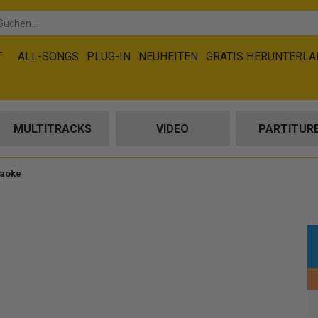
T
ALL-SONGS
PLUG-IN
NEUHEITEN
GRATIS HERUNTERL
MULTITRACKS
VIDEO
PARTITUR
aoke