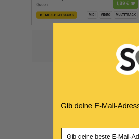
1,89 €
Queen
MP3-PLAYBACKS
MIDI
VIDEO
MULTITRACK
Titel
1
bi
1
Gib deine E-Mail-Adres
Email