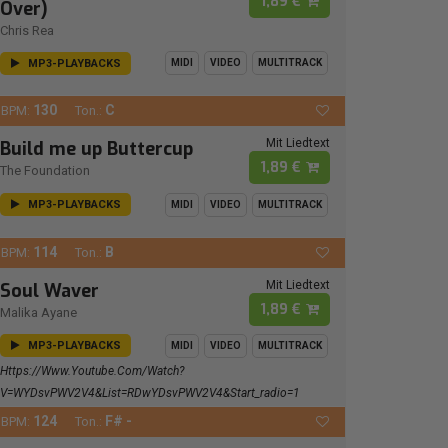
1,89 €
Over)
Chris Rea
MP3-PLAYBACKS
MIDI
VIDEO
MULTITRACK
130
C
BPM:
Ton.:
Mit Liedtext
Build me up Buttercup
1,89 €
The Foundation
MP3-PLAYBACKS
MIDI
VIDEO
MULTITRACK
114
B
BPM:
Ton.:
Mit Liedtext
Soul Waver
1,89 €
Malika Ayane
MP3-PLAYBACKS
MIDI
VIDEO
MULTITRACK
Https://www.youtube.com/watch?
V=wYDsvPWV2V4&list=RDwYDsvPWV2V4&start_radio=1
124
F# -
BPM:
Ton.: