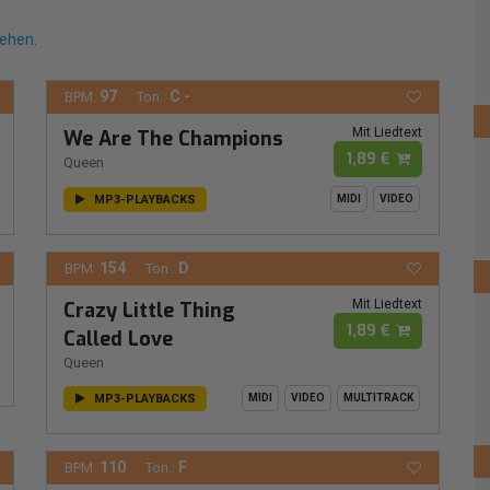
sehen.
97
C -
BPM:
Ton.:
Mit Liedtext
We Are The Champions
1,89 €
Queen
MP3-PLAYBACKS
MIDI
VIDEO
154
D
BPM:
Ton.:
Mit Liedtext
Crazy Little Thing
1,89 €
Called Love
Queen
MP3-PLAYBACKS
MIDI
VIDEO
MULTITRACK
110
F
BPM:
Ton.: