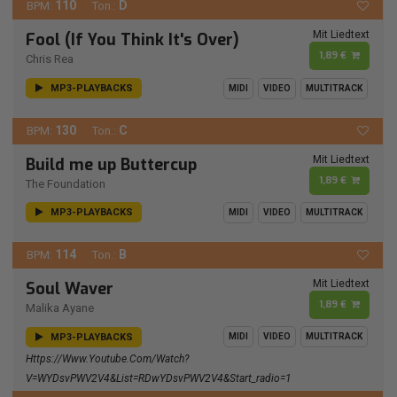
110
D
BPM:
Ton.:
Mit Liedtext
Fool (If You Think It's Over)
1,89 €
Chris Rea
MP3-PLAYBACKS
MIDI
VIDEO
MULTITRACK
130
C
BPM:
Ton.:
Mit Liedtext
Build me up Buttercup
1,89 €
The Foundation
MP3-PLAYBACKS
MIDI
VIDEO
MULTITRACK
114
B
BPM:
Ton.:
Mit Liedtext
Soul Waver
1,89 €
Malika Ayane
MP3-PLAYBACKS
MIDI
VIDEO
MULTITRACK
Https://www.youtube.com/watch?
V=wYDsvPWV2V4&list=RDwYDsvPWV2V4&start_radio=1