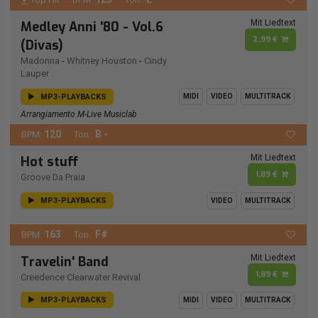
Mit Liedtext
Medley Anni '80 - Vol.6
2,99 €
(Divas)
Madonna
-
Whitney Houston
-
Cindy
Lauper
MP3-PLAYBACKS
MIDI
VIDEO
MULTITRACK
Arrangiamento M-Live Musiclab
120
B -
BPM:
Ton.:
Mit Liedtext
Hot stuff
1,89 €
Groove Da Praia
MP3-PLAYBACKS
VIDEO
MULTITRACK
163
F#
BPM:
Ton.:
Mit Liedtext
Travelin' Band
1,89 €
Creedence Clearwater Revival
MP3-PLAYBACKS
MIDI
VIDEO
MULTITRACK