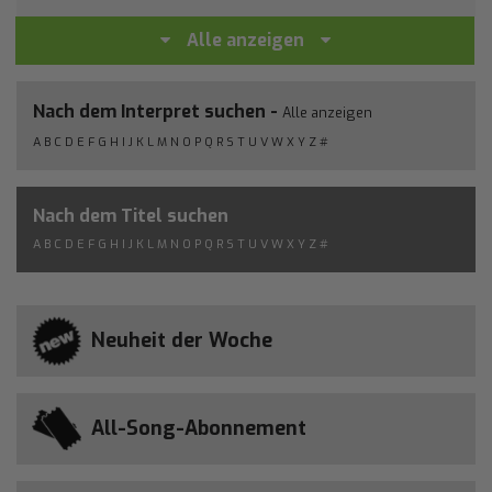
Alle anzeigen
Nach dem Interpret suchen -
Alle anzeigen
A
B
C
D
E
F
G
H
I
J
K
L
M
N
O
P
Q
R
S
T
U
V
W
X
Y
Z
#
Nach dem Titel suchen
A
B
C
D
E
F
G
H
I
J
K
L
M
N
O
P
Q
R
S
T
U
V
W
X
Y
Z
#
Neuheit der Woche
All-Song-Abonnement