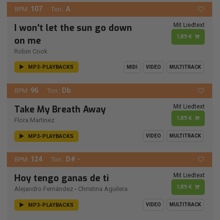
107
A
BPM:
Ton.:
Mit Liedtext
I won't let the sun go down
1,89 €
on me
Robin Cook
MP3-PLAYBACKS
MIDI
VIDEO
MULTITRACK
96
Db
BPM:
Ton.:
Mit Liedtext
Take My Breath Away
1,89 €
Flora Martinez
MP3-PLAYBACKS
VIDEO
MULTITRACK
124
D# -
BPM:
Ton.:
Mit Liedtext
Hoy tengo ganas de ti
1,89 €
Alejandro Fernández
-
Christina Aguilera
MP3-PLAYBACKS
VIDEO
MULTITRACK