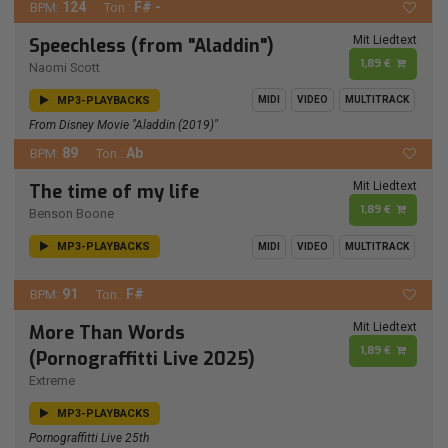
124
F# -
BPM:
Ton.:
Mit Liedtext
Speechless (from "Aladdin")
1,89 €
Naomi Scott
MP3-PLAYBACKS
MIDI
VIDEO
MULTITRACK
From Disney Movie "Aladdin (2019)"
89
Ab
BPM:
Ton.:
Mit Liedtext
The time of my life
1,89 €
Benson Boone
MP3-PLAYBACKS
MIDI
VIDEO
MULTITRACK
91
F#
BPM:
Ton.:
Mit Liedtext
More Than Words
1,89 €
(Pornograffitti Live 2025)
Extreme
MP3-PLAYBACKS
Pornograffitti Live 25th