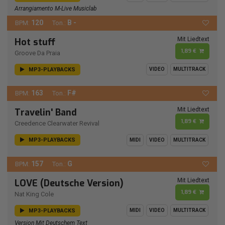
Arrangiamento M-Live Musiclab
120
B -
BPM:
Ton.:
Mit Liedtext
Hot stuff
1,89 €
Groove Da Praia
MP3-PLAYBACKS
VIDEO
MULTITRACK
163
F#
BPM:
Ton.:
Mit Liedtext
Travelin' Band
1,89 €
Creedence Clearwater Revival
MP3-PLAYBACKS
MIDI
VIDEO
MULTITRACK
157
G
BPM:
Ton.:
Mit Liedtext
LOVE (Deutsche Version)
1,89 €
Nat King Cole
MP3-PLAYBACKS
MIDI
VIDEO
MULTITRACK
Version Mit Deutschem Text