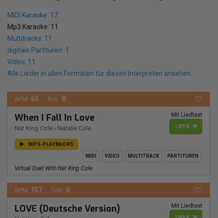
MIDI Karaoke: 17
Mp3 Karaoke: 11
Multitracks: 11
digitale Partituren: 1
Video: 11
Alle Lieder in allen Formaten für diesen Interpreten ansehen.
63
B
BPM:
Ton.:
Mit Liedtext
When I Fall In Love
1,89 €
Nat King Cole
-
Natalie Cole
MP3-PLAYBACKS
MIDI
VIDEO
MULTITRACK
PARTITUREN
Virtual Duet With Nat King Cole
157
G
BPM:
Ton.:
Mit Liedtext
LOVE (Deutsche Version)
1,89 €