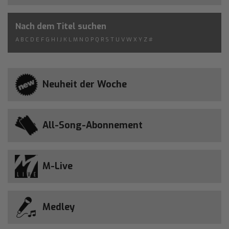
Nach dem Titel suchen
A
B
C
D
E
F
G
H
I
J
K
L
M
N
O
P
Q
R
S
T
U
V
W
X
Y
Z
#
Neuheit der Woche
All-Song-Abonnement
M-Live
Medley