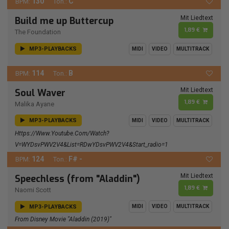
130
C
BPM:
Ton.:
Mit Liedtext
Build me up Buttercup
1,89 €
The Foundation
MP3-PLAYBACKS
MIDI
VIDEO
MULTITRACK
114
B
BPM:
Ton.:
Mit Liedtext
Soul Waver
1,89 €
Malika Ayane
MP3-PLAYBACKS
MIDI
VIDEO
MULTITRACK
Https://www.youtube.com/watch?
V=wYDsvPWV2V4&list=RDwYDsvPWV2V4&start_radio=1
124
F# -
BPM:
Ton.:
Mit Liedtext
Speechless (from "Aladdin")
1,89 €
Naomi Scott
MP3-PLAYBACKS
MIDI
VIDEO
MULTITRACK
From Disney Movie "Aladdin (2019)"