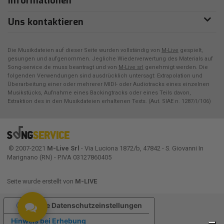
Informationen
Uns kontaktieren
Die Musikdateien auf dieser Seite wurden vollständig von
M-Live
gespielt,
gesungen und aufgenommen. Jegliche Wiederverwertung des Materials auf
Song-service.de muss beantragt und von
M-Live srl
genehmigt werden. Die
folgenden Verwendungen sind ausdrücklich untersagt: Extrapolation und
Überarbeitung einer oder mehrerer MIDI- oder Audiotracks eines einzelnen
Musikstücks, Aufnahme eines Backingtracks oder eines Teils davon,
Extraktion des in den Musikdateien erhaltenen Texts. (Aut. SIAE n. 1287/I/106)
© 2007-2021
M-Live Srl
- Via Luciona 1872/b, 47842 - S. Giovanni In
Marignano (RN) - P.IVA 03127860405
Seite wurde erstellt von
M-LIVE
Ihre Datenschutzeinstellungen
Hinweis bei Erhebung