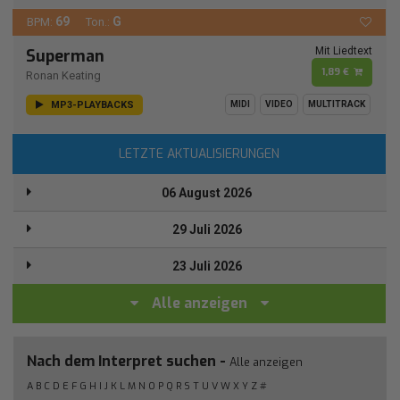
69
G
BPM:
Ton.:
Mit Liedtext
Superman
1,89 €
Ronan Keating
MP3-PLAYBACKS
MIDI
VIDEO
MULTITRACK
LETZTE AKTUALISIERUNGEN
06 August 2026
29 Juli 2026
23 Juli 2026
Alle anzeigen
Nach dem Interpret suchen -
Alle anzeigen
A
B
C
D
E
F
G
H
I
J
K
L
M
N
O
P
Q
R
S
T
U
V
W
X
Y
Z
#