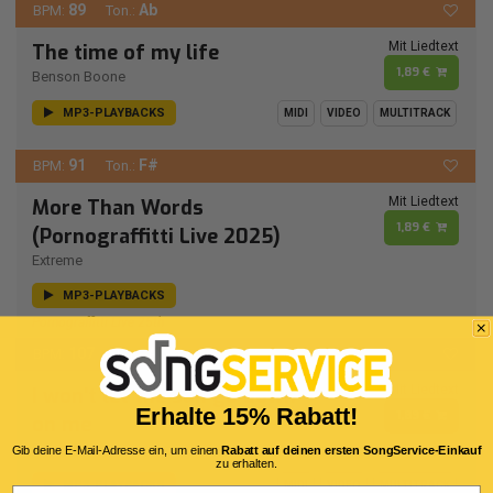
89
Ab
BPM:
Ton.:
Mit Liedtext
The time of my life
1,89 €
Benson Boone
MP3-PLAYBACKS
MIDI
VIDEO
MULTITRACK
91
F#
BPM:
Ton.:
Mit Liedtext
More Than Words
1,89 €
(Pornograffitti Live 2025)
Extreme
MP3-PLAYBACKS
Pornograffitti Live 25th
107
A
BPM:
Ton.:
Mit Liedtext
I won't let the sun go down
Erhalte 15% Rabatt!
1,89 €
on me
Robin Cook
Gib deine E-Mail-Adresse ein, um einen
Rabatt auf deinen ersten SongService-Einkauf
zu erhalten.
MP3-PLAYBACKS
MIDI
VIDEO
MULTITRACK
Email