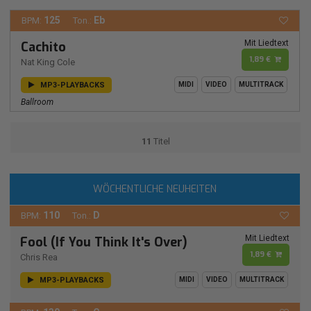
125
Eb
BPM:
Ton.:
Mit Liedtext
Cachito
1,89 €
Nat King Cole
MP3-PLAYBACKS
MIDI
VIDEO
MULTITRACK
Ballroom
11
Titel
WÖCHENTLICHE NEUHEITEN
110
D
BPM:
Ton.:
Mit Liedtext
Fool (If You Think It's Over)
1,89 €
Chris Rea
MP3-PLAYBACKS
MIDI
VIDEO
MULTITRACK