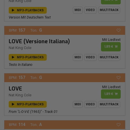
Nat King Cole
MP3-PLAYBACKS
MIDI
VIDEO
MULTITRACK
Version Mit Deutschem Text
157
G
BPM:
Ton.:
Mit Liedtext
LOVE (Versione Italiana)
1,89 €
Nat King Cole
MP3-PLAYBACKS
MIDI
VIDEO
MULTITRACK
Testo In Italiano
157
G
BPM:
Ton.:
Mit Liedtext
LOVE
1,89 €
Nat King Cole
MP3-PLAYBACKS
MIDI
VIDEO
MULTITRACK
From "L-O-V-E (1965)" - Track 01
114
A
BPM:
Ton.: