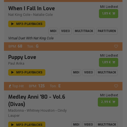
Mit Liedtext
When I Fall In Love
1,89 €
Nat King Cole
-
Natalie Cole
MP3-PLAYBACKS
MIDI
VIDEO
MULTITRACK
PARTITUREN
Virtual Duet With Nat King Cole
68
G
BPM:
Ton.:
Mit Liedtext
Puppy Love
1,89 €
Paul Anka
MP3-PLAYBACKS
MIDI
VIDEO
MULTITRACK
125
E
Top Hit
BPM:
Ton.:
Mit Liedtext
Medley Anni '80 - Vol.6
2,99 €
(Divas)
Madonna
-
Whitney Houston
-
Cindy
Lauper
MP3-PLAYBACKS
MIDI
VIDEO
MULTITRACK