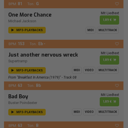
81
G
BPM:
Ton.:
Mit Liedtext
One More Chance
1,89 €
Michael Jackson
MP3-PLAYBACKS
MIDI
MULTITRACK
153
Eb -
BPM:
Ton.:
Mit Liedtext
Just another nervous wreck
1,89 €
Supertramp
MP3-PLAYBACKS
MIDI
VIDEO
MULTITRACK
From "Breakfast In America (1979)" - Track 08
63
Bb
BPM:
Ton.:
Mit Liedtext
Bad Boy
1,89 €
Buster Poindexter
MP3-PLAYBACKS
MIDI
VIDEO
MULTITRACK
63
B
BPM:
Ton.: