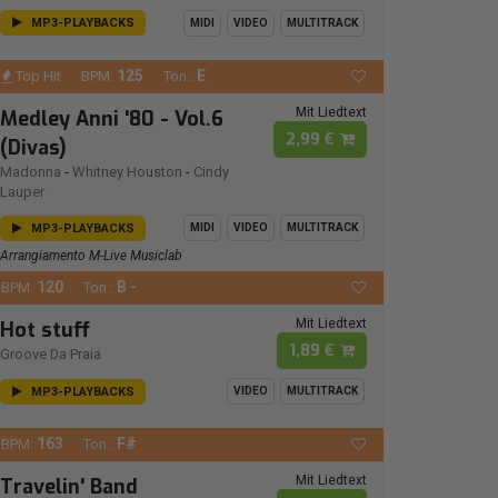
MP3-PLAYBACKS
MIDI
VIDEO
MULTITRACK
125
E
Top Hit
BPM:
Ton.:
Mit Liedtext
Medley Anni '80 - Vol.6
2,99 €
(Divas)
Madonna
-
Whitney Houston
-
Cindy
Lauper
MP3-PLAYBACKS
MIDI
VIDEO
MULTITRACK
Arrangiamento M-Live Musiclab
120
B -
BPM:
Ton.:
Mit Liedtext
Hot stuff
1,89 €
Groove Da Praia
MP3-PLAYBACKS
VIDEO
MULTITRACK
163
F#
BPM:
Ton.:
Mit Liedtext
Travelin' Band