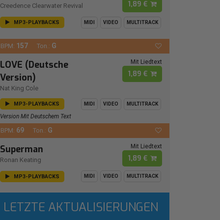
1,89 €
Creedence Clearwater Revival
MP3-PLAYBACKS
MIDI
VIDEO
MULTITRACK
157
G
BPM:
Ton.:
Mit Liedtext
LOVE (Deutsche
1,89 €
Version)
Nat King Cole
MP3-PLAYBACKS
MIDI
VIDEO
MULTITRACK
Version Mit Deutschem Text
69
G
BPM:
Ton.:
Mit Liedtext
Superman
1,89 €
Ronan Keating
MP3-PLAYBACKS
MIDI
VIDEO
MULTITRACK
LETZTE AKTUALISIERUNGEN