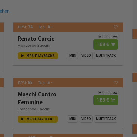
sehen.
74
A -
BPM:
Ton.:
Mit Liedtext
Renato Curcio
1,89 €
Francesco Baccini
MP3-PLAYBACKS
MIDI
VIDEO
MULTITRACK
85
E -
BPM:
Ton.:
Mit Liedtext
Maschi Contro
1,89 €
Femmine
Francesco Baccini
MP3-PLAYBACKS
MIDI
VIDEO
MULTITRACK