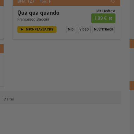
127
F
BPM:
Ton.:
Mit Liedtext
Qua qua quando
1,89 €
Francesco Baccini
MP3-PLAYBACKS
MIDI
VIDEO
MULTITRACK
7
Titel