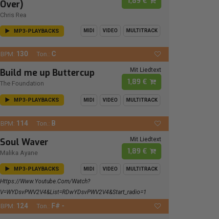
1,89 €
Over)
Chris Rea
MP3-PLAYBACKS
MIDI
VIDEO
MULTITRACK
130
C
BPM:
Ton.:
Mit Liedtext
Build me up Buttercup
1,89 €
The Foundation
MP3-PLAYBACKS
MIDI
VIDEO
MULTITRACK
114
B
BPM:
Ton.:
Mit Liedtext
Soul Waver
1,89 €
Malika Ayane
MP3-PLAYBACKS
MIDI
VIDEO
MULTITRACK
Https://www.youtube.com/watch?
V=wYDsvPWV2V4&list=RDwYDsvPWV2V4&start_radio=1
124
F# -
BPM:
Ton.: