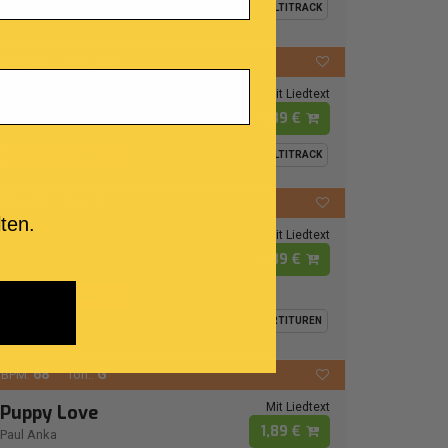
MP3-PLAYBACKS
MIDI
VIDEO
MULTITRACK
From "Breakfast In America (1979)" - Track 08
63
Bb
BPM:
Ton.:
Mit Liedtext
Bad Boy
1,89 €
Buster Poindexter
MP3-PLAYBACKS
MIDI
VIDEO
MULTITRACK
63
B
BPM:
Ton.:
ten.
Mit Liedtext
When I Fall In Love
1,89 €
Nat King Cole
-
Natalie Cole
MP3-PLAYBACKS
MIDI
VIDEO
MULTITRACK
PARTITUREN
Virtual Duet With Nat King Cole
68
G
BPM:
Ton.:
Mit Liedtext
Puppy Love
1,89 €
Paul Anka