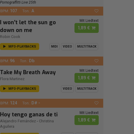
Pornograffitti Live 25th
107
A
BPM:
Ton.:
Mit Liedtext
I won't let the sun go
1,89 €
down on me
Robin Cook
MP3-PLAYBACKS
MIDI
VIDEO
MULTITRACK
96
Db
BPM:
Ton.:
Mit Liedtext
Take My Breath Away
1,89 €
Flora Martinez
MP3-PLAYBACKS
VIDEO
MULTITRACK
124
D# -
BPM:
Ton.:
Mit Liedtext
Hoy tengo ganas de ti
1,89 €
Alejandro Fernández
-
Christina
Aguilera