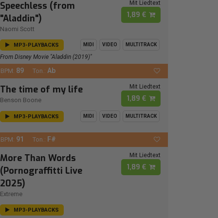
Mit Liedtext
Speechless (from
1,89 €
"Aladdin")
Naomi Scott
MP3-PLAYBACKS
MIDI
VIDEO
MULTITRACK
From Disney Movie "Aladdin (2019)"
89
Ab
BPM:
Ton.:
Mit Liedtext
The time of my life
1,89 €
Benson Boone
MP3-PLAYBACKS
MIDI
VIDEO
MULTITRACK
91
F#
BPM:
Ton.:
Mit Liedtext
More Than Words
1,89 €
(Pornograffitti Live
2025)
Extreme
MP3-PLAYBACKS