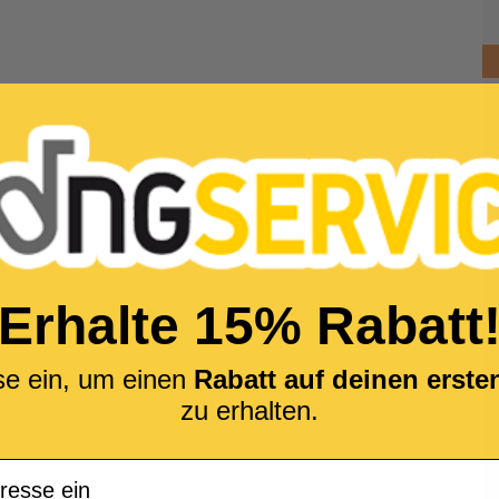
Erhalte 15% Rabatt
se ein, um einen
Rabatt auf deinen erst
zu erhalten.