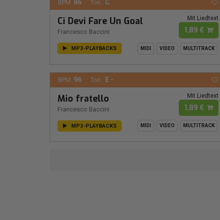
86
C
BPM:
Ton.:
Mit Liedtext
Ci Devi Fare Un Goal
1,89 €
Francesco Baccini
MP3-PLAYBACKS
MIDI
VIDEO
MULTITRACK
96
E -
BPM:
Ton.:
Mit Liedtext
Mio fratello
1,89 €
Francesco Baccini
MP3-PLAYBACKS
MIDI
VIDEO
MULTITRACK