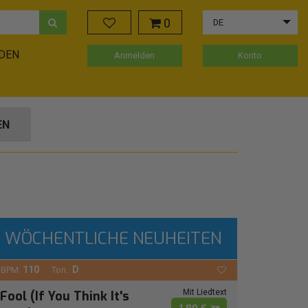
0
DE
ADEN
Anmelden
Konto
EN
WÖCHENTLICHE NEUHEITEN
110
D
BPM:
Ton.:
Mit Liedtext
Fool (If You Think It's