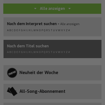
Alle anzeigen
Nach dem Interpret suchen -
Alle anzeigen
A
B
C
D
E
F
G
H
I
J
K
L
M
N
O
P
Q
R
S
T
U
V
W
X
Y
Z
#
Nach dem Titel suchen
A
B
C
D
E
F
G
H
I
J
K
L
M
N
O
P
Q
R
S
T
U
V
W
X
Y
Z
#
Neuheit der Woche
All-Song-Abonnement