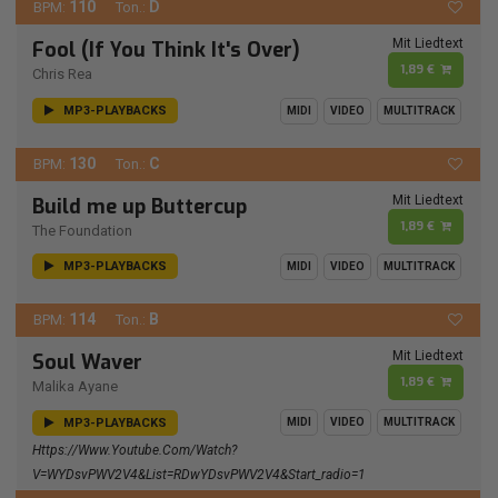
110
D
BPM:
Ton.:
Mit Liedtext
Fool (If You Think It's Over)
1,89 €
Chris Rea
MP3-PLAYBACKS
MIDI
VIDEO
MULTITRACK
130
C
BPM:
Ton.:
Mit Liedtext
Build me up Buttercup
1,89 €
The Foundation
MP3-PLAYBACKS
MIDI
VIDEO
MULTITRACK
114
B
BPM:
Ton.:
Mit Liedtext
Soul Waver
1,89 €
Malika Ayane
MP3-PLAYBACKS
MIDI
VIDEO
MULTITRACK
Https://www.youtube.com/watch?
V=wYDsvPWV2V4&list=RDwYDsvPWV2V4&start_radio=1