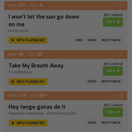
107
A
BPM:
Ton.:
Mit Liedtext
I won't let the sun go down
1,89 €
on me
Robin Cook
MP3-PLAYBACKS
MIDI
VIDEO
MULTITRACK
96
Db
BPM:
Ton.:
Mit Liedtext
Take My Breath Away
1,89 €
Flora Martinez
MP3-PLAYBACKS
VIDEO
MULTITRACK
124
D# -
BPM:
Ton.:
Mit Liedtext
Hoy tengo ganas de ti
1,89 €
Alejandro Fernández
-
Christina Aguilera
MP3-PLAYBACKS
VIDEO
MULTITRACK