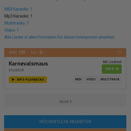
MIDI Karaoke: 1
Mp3 Karaoke: 1
Multitracks: 1
Video: 1
Alle Lieder in allen Formaten für diesen Interpreten ansehen.
135
G -
BPM:
Ton.:
Mit Liedtext
Karnevalsmaus
1,89 €
Druckluft
MP3-PLAYBACKS
MIDI
VIDEO
MULTITRACK
Stück
1
WÖCHENTLICHE NEUHEITEN