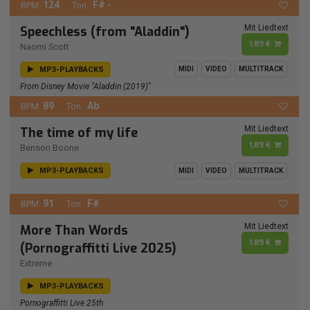
124
F# -
BPM:
Ton.:
Mit Liedtext
Speechless (from "Aladdin")
1,89 €
Naomi Scott
MP3-PLAYBACKS
MIDI
VIDEO
MULTITRACK
From Disney Movie "Aladdin (2019)"
89
Ab
BPM:
Ton.:
Mit Liedtext
The time of my life
1,89 €
Benson Boone
MP3-PLAYBACKS
MIDI
VIDEO
MULTITRACK
91
F#
BPM:
Ton.:
Mit Liedtext
More Than Words
1,89 €
(Pornograffitti Live 2025)
Extreme
MP3-PLAYBACKS
Pornograffitti Live 25th