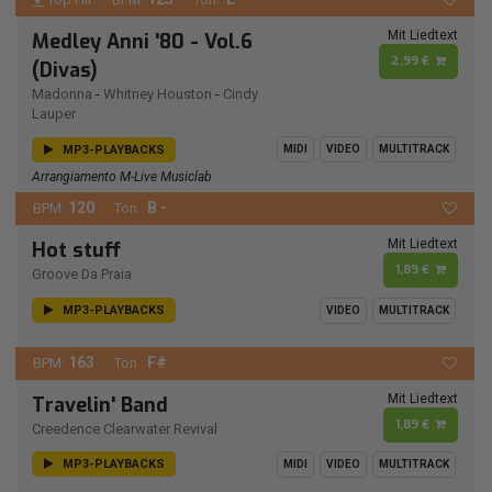
Mit Liedtext
Medley Anni '80 - Vol.6
2,99 €
(Divas)
Madonna
-
Whitney Houston
-
Cindy
Lauper
MP3-PLAYBACKS
MIDI
VIDEO
MULTITRACK
Arrangiamento M-Live Musiclab
120
B -
BPM:
Ton.:
Mit Liedtext
Hot stuff
1,89 €
Groove Da Praia
MP3-PLAYBACKS
VIDEO
MULTITRACK
163
F#
BPM:
Ton.:
Mit Liedtext
Travelin' Band
1,89 €
Creedence Clearwater Revival
MP3-PLAYBACKS
MIDI
VIDEO
MULTITRACK