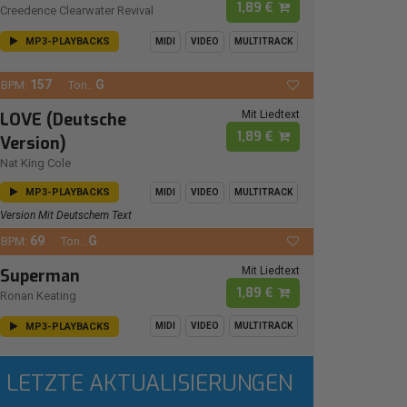
1,89 €
Creedence Clearwater Revival
MP3-PLAYBACKS
MIDI
VIDEO
MULTITRACK
157
G
BPM:
Ton.:
Mit Liedtext
LOVE (Deutsche
1,89 €
Version)
Nat King Cole
MP3-PLAYBACKS
MIDI
VIDEO
MULTITRACK
Version Mit Deutschem Text
69
G
BPM:
Ton.:
Mit Liedtext
Superman
1,89 €
Ronan Keating
MP3-PLAYBACKS
MIDI
VIDEO
MULTITRACK
LETZTE AKTUALISIERUNGEN