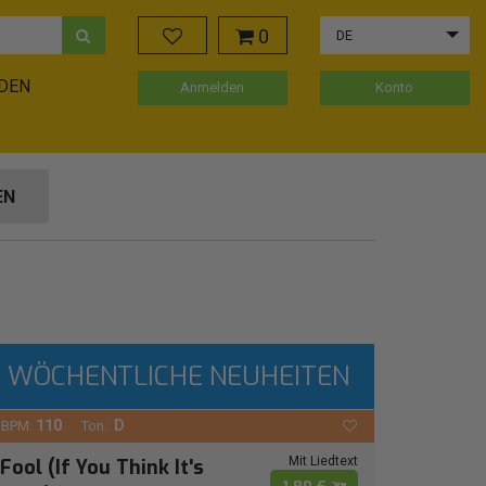
0
DE
ADEN
Anmelden
Konto
EN
WÖCHENTLICHE NEUHEITEN
110
D
BPM:
Ton.:
Mit Liedtext
Fool (If You Think It's