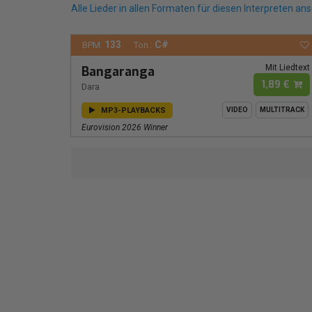
Alle Lieder in allen Formaten für diesen Interpreten an
133
C#
BPM:
Ton.:
Mit Liedtext
Bangaranga
1,89 €
Dara
MP3-PLAYBACKS
VIDEO
MULTITRACK
Eurovision 2026 Winner