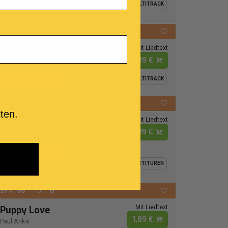
MP3-PLAYBACKS
MIDI
VIDEO
MULTITRACK
From "Breakfast In America (1979)" - Track 08
63
Bb
BPM:
Ton.:
Mit Liedtext
Bad Boy
1,89 €
Buster Poindexter
MP3-PLAYBACKS
MIDI
VIDEO
MULTITRACK
63
B
BPM:
Ton.:
ten.
Mit Liedtext
When I Fall In Love
1,89 €
Nat King Cole
-
Natalie Cole
MP3-PLAYBACKS
MIDI
VIDEO
MULTITRACK
PARTITUREN
Virtual Duet With Nat King Cole
68
G
BPM:
Ton.:
Mit Liedtext
Puppy Love
1,89 €
Paul Anka