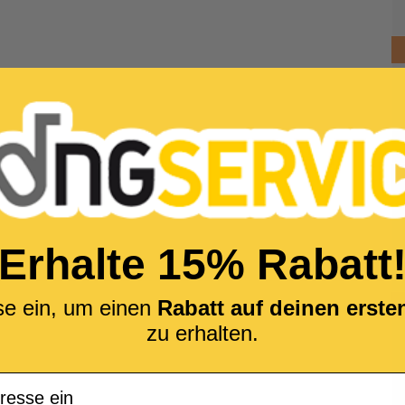
Erhalte 15% Rabatt
se ein, um einen
Rabatt auf deinen erst
zu erhalten.