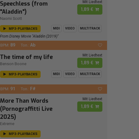
Mit Liedtext
Speechless (from
1,89 €
"Aladdin")
Naomi Scott
MP3-PLAYBACKS
MIDI
VIDEO
MULTITRACK
From Disney Movie "Aladdin (2019)"
89
Ab
BPM:
Ton.:
Mit Liedtext
The time of my life
1,89 €
Benson Boone
MP3-PLAYBACKS
MIDI
VIDEO
MULTITRACK
91
F#
BPM:
Ton.:
Mit Liedtext
More Than Words
1,89 €
(Pornograffitti Live
2025)
Extreme
MP3-PLAYBACKS