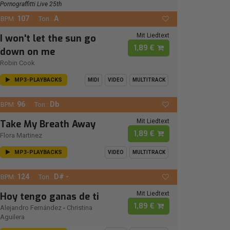
Pornograffitti Live 25th
107
A
BPM:
Ton.:
Mit Liedtext
I won't let the sun go
1,89 €
down on me
Robin Cook
MP3-PLAYBACKS
MIDI
VIDEO
MULTITRACK
96
Db
BPM:
Ton.:
Mit Liedtext
Take My Breath Away
1,89 €
Flora Martinez
MP3-PLAYBACKS
VIDEO
MULTITRACK
124
D# -
BPM:
Ton.:
Mit Liedtext
Hoy tengo ganas de ti
1,89 €
Alejandro Fernández
-
Christina
Aguilera