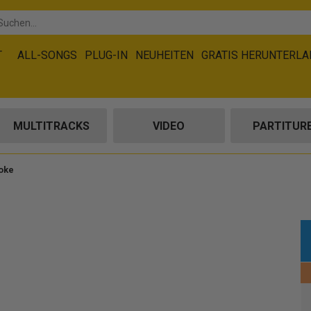
T
ALL-SONGS
PLUG-IN
NEUHEITEN
GRATIS HERUNTERL
MULTITRACKS
VIDEO
PARTITUR
oke