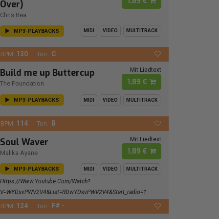
1,89 €
Over)
Chris Rea
MP3-PLAYBACKS
MIDI
VIDEO
MULTITRACK
130
C
BPM:
Ton.:
Mit Liedtext
Build me up Buttercup
1,89 €
The Foundation
MP3-PLAYBACKS
MIDI
VIDEO
MULTITRACK
114
B
BPM:
Ton.:
Mit Liedtext
Soul Waver
1,89 €
Malika Ayane
MP3-PLAYBACKS
MIDI
VIDEO
MULTITRACK
Https://www.youtube.com/watch?
V=wYDsvPWV2V4&list=RDwYDsvPWV2V4&start_radio=1
124
F# -
BPM:
Ton.: