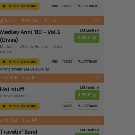
MP3-PLAYBACKS
MIDI
VIDEO
MULTITRACK
125
E
Top Hit
BPM:
Ton.:
Mit Liedtext
Medley Anni '80 - Vol.6
2,99 €
(Divas)
Madonna
-
Whitney Houston
-
Cindy
Lauper
MP3-PLAYBACKS
MIDI
VIDEO
MULTITRACK
Arrangiamento M-Live Musiclab
120
B -
BPM:
Ton.:
Mit Liedtext
Hot stuff
1,89 €
Groove Da Praia
MP3-PLAYBACKS
VIDEO
MULTITRACK
163
F#
BPM:
Ton.:
Mit Liedtext
Travelin' Band