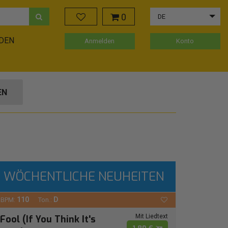
0
DE
ADEN
Anmelden
Konto
EN
WÖCHENTLICHE NEUHEITEN
110
D
BPM:
Ton.:
Mit Liedtext
Fool (If You Think It's