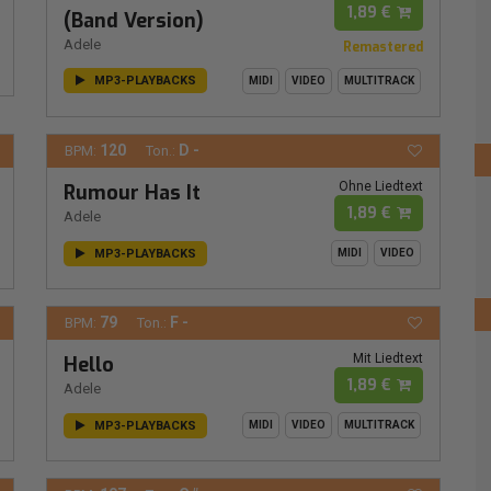
1,89 €
(Band Version)
Adele
Remastered
MP3-PLAYBACKS
MIDI
VIDEO
MULTITRACK
120
D -
BPM:
Ton.:
Ohne Liedtext
Rumour Has It
1,89 €
Adele
MP3-PLAYBACKS
MIDI
VIDEO
79
F -
BPM:
Ton.:
Mit Liedtext
Hello
1,89 €
Adele
MP3-PLAYBACKS
MIDI
VIDEO
MULTITRACK