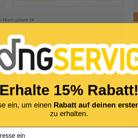
s
16
von gesamt
19
2
Erhalte 15% Rabatt
se ein, um einen
Rabatt auf deinen erst
zu erhalten.