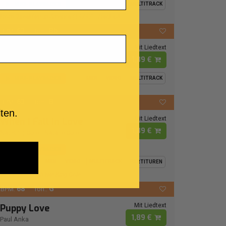
MP3-PLAYBACKS
MIDI
VIDEO
MULTITRACK
From "Breakfast In America (1979)" - Track 08
63
Bb
BPM:
Ton.:
Mit Liedtext
Bad Boy
1,89 €
Buster Poindexter
MP3-PLAYBACKS
MIDI
VIDEO
MULTITRACK
63
B
BPM:
Ton.:
ten.
Mit Liedtext
When I Fall In Love
1,89 €
Nat King Cole
-
Natalie Cole
MP3-PLAYBACKS
MIDI
VIDEO
MULTITRACK
PARTITUREN
Virtual Duet With Nat King Cole
68
G
BPM:
Ton.:
Mit Liedtext
Puppy Love
1,89 €
Paul Anka