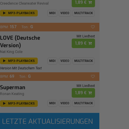
1,89 €
Creedence Clearwater Revival
MP3-PLAYBACKS
MIDI
VIDEO
MULTITRACK
157
G
BPM:
Ton.:
Mit Liedtext
LOVE (Deutsche
1,89 €
Version)
Nat King Cole
MP3-PLAYBACKS
MIDI
VIDEO
MULTITRACK
Version Mit Deutschem Text
69
G
BPM:
Ton.:
Mit Liedtext
Superman
1,89 €
Ronan Keating
MP3-PLAYBACKS
MIDI
VIDEO
MULTITRACK
LETZTE AKTUALISIERUNGEN