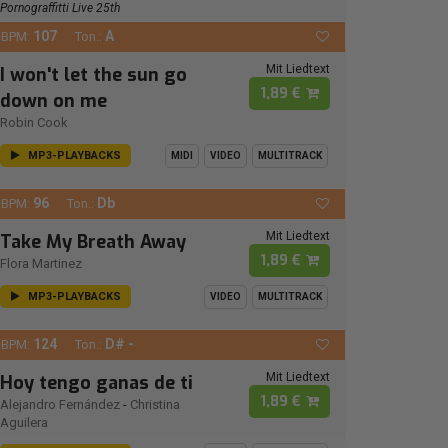
Pornograffitti Live 25th
107
A
BPM:
Ton.:
Mit Liedtext
I won't let the sun go
1,89 €
down on me
Robin Cook
MP3-PLAYBACKS
MIDI
VIDEO
MULTITRACK
96
Db
BPM:
Ton.:
Mit Liedtext
Take My Breath Away
1,89 €
Flora Martinez
MP3-PLAYBACKS
VIDEO
MULTITRACK
124
D# -
BPM:
Ton.:
Mit Liedtext
Hoy tengo ganas de ti
1,89 €
Alejandro Fernández
-
Christina
Aguilera