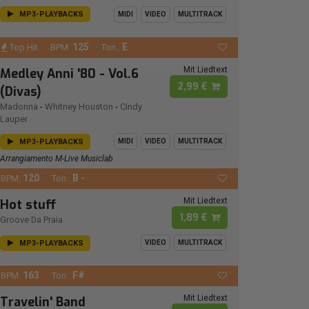
MP3-PLAYBACKS
MIDI
VIDEO
MULTITRACK
125
E
Top Hit
BPM:
Ton.:
Mit Liedtext
Medley Anni '80 - Vol.6
2,99 €
(Divas)
Madonna
-
Whitney Houston
-
Cindy
Lauper
MP3-PLAYBACKS
MIDI
VIDEO
MULTITRACK
Arrangiamento M-Live Musiclab
120
B -
BPM:
Ton.:
Mit Liedtext
Hot stuff
1,89 €
Groove Da Praia
MP3-PLAYBACKS
VIDEO
MULTITRACK
163
F#
BPM:
Ton.:
Mit Liedtext
Travelin' Band