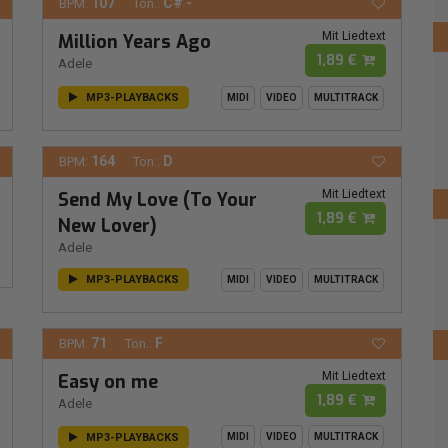
107
C# -
BPM:
Ton.:
Mit Liedtext
Million Years Ago
1,89 €
Adele
MP3-PLAYBACKS
MIDI
VIDEO
MULTITRACK
164
D
BPM:
Ton.:
Mit Liedtext
Send My Love (To Your
1,89 €
New Lover)
Adele
MP3-PLAYBACKS
MIDI
VIDEO
MULTITRACK
71
F
BPM:
Ton.:
Mit Liedtext
Easy on me
1,89 €
Adele
MP3-PLAYBACKS
MIDI
VIDEO
MULTITRACK