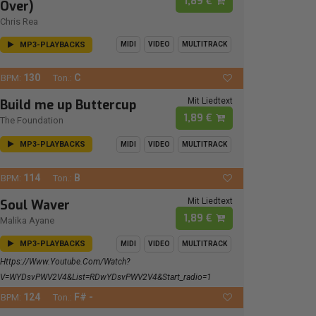
1,89 €
Over)
Chris Rea
MP3-PLAYBACKS
MIDI
VIDEO
MULTITRACK
130
C
BPM:
Ton.:
Mit Liedtext
Build me up Buttercup
1,89 €
The Foundation
MP3-PLAYBACKS
MIDI
VIDEO
MULTITRACK
114
B
BPM:
Ton.:
Mit Liedtext
Soul Waver
1,89 €
Malika Ayane
MP3-PLAYBACKS
MIDI
VIDEO
MULTITRACK
Https://www.youtube.com/watch?
V=wYDsvPWV2V4&list=RDwYDsvPWV2V4&start_radio=1
124
F# -
BPM:
Ton.: