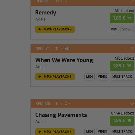
81
D
BPM:
Ton.:
Mit Liedtext
Remedy
1,89 €
Adele
MP3-PLAYBACKS
MIDI
VIDEO
71
Eb
BPM:
Ton.:
Mit Liedtext
When We Were Young
1,89 €
Adele
MP3-PLAYBACKS
MIDI
VIDEO
MULTITRACK
80
C -
BPM:
Ton.:
Ohne Liedtext
Chasing Pavements
1,89 €
Adele
MP3-PLAYBACKS
MIDI
VIDEO
MULTITRACK