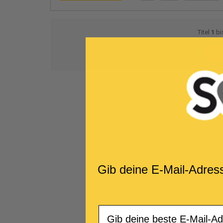
Titel
1
bi
1
Gib deine E-Mail-Adres
Email