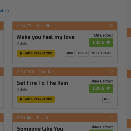
sehen.
77
Bb
BPM:
Ton.:
Mit Liedtext
Make you feel my love
1,89 €
Adele
MP3-PLAYBACKS
MIDI
VIDEO
MULTITRACK
108
D -
BPM:
Ton.:
Ohne Liedtext
Set Fire To The Rain
1,89 €
Adele
MP3-PLAYBACKS
MIDI
68
A
BPM:
Ton.:
Ohne Liedtext
Someone Like You