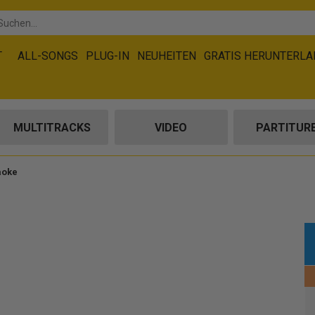
T
ALL-SONGS
PLUG-IN
NEUHEITEN
GRATIS HERUNTERL
MULTITRACKS
VIDEO
PARTITUR
aoke