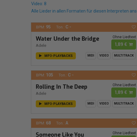
Video: 8
Alle Lieder in allen Formaten für diesen Interpreten an
95
C -
BPM:
Ton.:
Ohne Liedtext
Water Under the Bridge
1,89 €
Adele
MP3-PLAYBACKS
MIDI
VIDEO
MULTITRACK
105
C -
BPM:
Ton.:
Ohne Liedtext
Rolling In The Deep
1,89 €
Adele
MP3-PLAYBACKS
MIDI
VIDEO
MULTITRACK
68
A
BPM:
Ton.:
Ohne Liedtext
Someone Like You