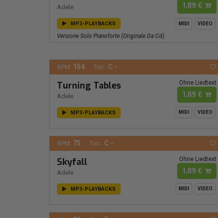
1,89 €
Adele
MP3-PLAYBACKS
MIDI
VIDEO
Versione Solo Pianoforte (originale Da Cd)
154
C -
BPM:
Ton.:
Ohne Liedtext
Turning Tables
1,89 €
Adele
MP3-PLAYBACKS
MIDI
VIDEO
75
C -
BPM:
Ton.:
Ohne Liedtext
Skyfall
1,89 €
Adele
MP3-PLAYBACKS
MIDI
VIDEO