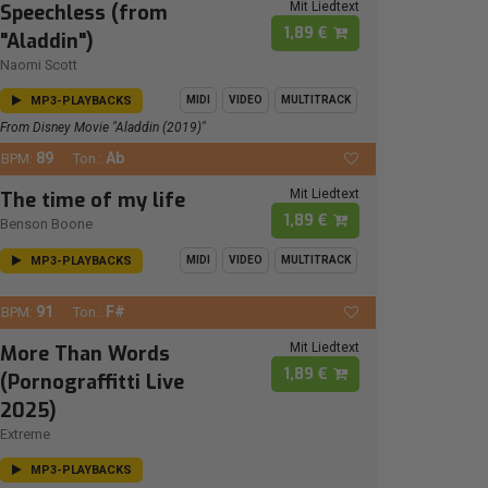
Mit Liedtext
Speechless (from
1,89 €
"Aladdin")
Naomi Scott
MP3-PLAYBACKS
MIDI
VIDEO
MULTITRACK
From Disney Movie "Aladdin (2019)"
89
Ab
BPM:
Ton.:
Mit Liedtext
The time of my life
1,89 €
Benson Boone
MP3-PLAYBACKS
MIDI
VIDEO
MULTITRACK
91
F#
BPM:
Ton.:
Mit Liedtext
More Than Words
1,89 €
(Pornograffitti Live
2025)
Extreme
MP3-PLAYBACKS