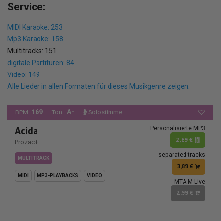
Service:
MIDI Karaoke: 253
Mp3 Karaoke: 158
Multitracks: 151
digitale Partituren: 84
Video: 149
Alle Lieder in allen Formaten für dieses Musikgenre zeigen.
169
A-
BPM:
Ton.:
Solostimme
Personalisierte MP3
Acida
2,89 €
Prozac+
separated tracks
MULTITRACK
3,89 €
MIDI
MP3-PLAYBACKS
VIDEO
MTA M-Live
2,99 €