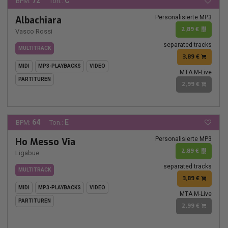
72
C
BPM:
Ton.:
Personalisierte MP3
Albachiara
2,89 €
Vasco Rossi
separated tracks
MULTITRACK
3,89 €
MIDI
MP3-PLAYBACKS
VIDEO
MTA M-Live
PARTITUREN
2,99 €
64
E
BPM:
Ton.:
Personalisierte MP3
Ho Messo Via
2,89 €
Ligabue
separated tracks
MULTITRACK
3,89 €
MIDI
MP3-PLAYBACKS
VIDEO
MTA M-Live
PARTITUREN
2,99 €