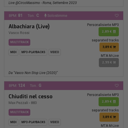
Live @CircoMassimo - Roma, Settembre 2023
81
C
BPM:
Ton.:
Solostimme
Personalisierte MP3
Albachiara (Live)
2,89 €
Vasco Rossi
separated tracks
MULTITRACK
3,89 €
MIDI
MP3-PLAYBACKS
VIDEO
MTA M-Live
2,99 €
Da "Vasco Non Stop Live (2020)"
124
G
BPM:
Ton.:
Personalisierte MP3
Chiuditi nel cesso
2,89 €
Max Pezzali
-
883
separated tracks
MULTITRACK
3,89 €
MIDI
MP3-PLAYBACKS
VIDEO
MTA M-Live