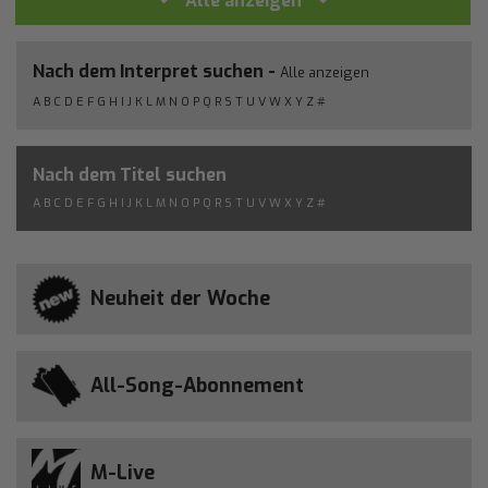
Alle anzeigen
Nach dem Interpret suchen -
Alle anzeigen
A
B
C
D
E
F
G
H
I
J
K
L
M
N
O
P
Q
R
S
T
U
V
W
X
Y
Z
#
Nach dem Titel suchen
A
B
C
D
E
F
G
H
I
J
K
L
M
N
O
P
Q
R
S
T
U
V
W
X
Y
Z
#
Neuheit der Woche
All-Song-Abonnement
M-Live