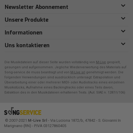
Newsletter Abonnement
Unsere Produkte
Informationen
Uns kontaktieren
Die Musikdateien auf dieser Seite wurden vollständig von
M-Live
gespielt,
gesungen und aufgenommen. Jegliche Wiederverwertung des Materials auf
Song-service.de muss beantragt und von
M-Live srl
genehmigt werden. Die
folgenden Verwendungen sind ausdrücklich untersagt: Extrapolation und
Überarbeitung einer oder mehrerer MIDI- oder Audiotracks eines einzelnen
Musikstücks, Aufnahme eines Backingtracks oder eines Teils davon,
Extraktion des in den Musikdateien erhaltenen Texts. (Aut. SIAE n. 1287/I/106)
© 2007-2021
M-Live Srl
- Via Luciona 1872/b, 47842 - S. Giovanni In
Marignano (RN) - P.IVA 03127860405