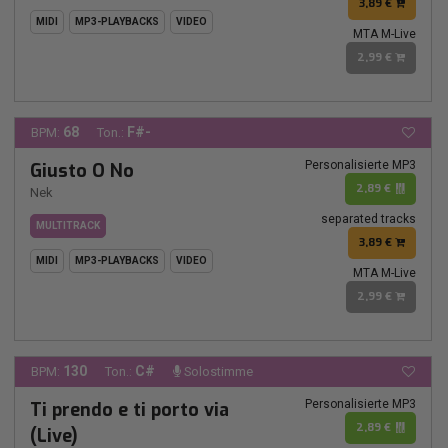
3,89 €
MIDI
MP3-PLAYBACKS
VIDEO
MTA M-Live
2,99 €
68
F#-
BPM:
Ton.:
Personalisierte MP3
Giusto O No
2,89 €
Nek
separated tracks
MULTITRACK
3,89 €
MIDI
MP3-PLAYBACKS
VIDEO
MTA M-Live
2,99 €
130
C#
BPM:
Ton.:
Solostimme
Personalisierte MP3
Ti prendo e ti porto via
2,89 €
(Live)