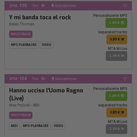
110
A-
BPM:
Ton.:
Solostimme
Personalisierte MP3
Y mi banda toca el rock
2,89 €
Belen Thomas
separated tracks
MULTITRACK
3,89 €
MP3-PLAYBACKS
VIDEO
MTA M-Live
2,99 €
124
G-
BPM:
Ton.:
Solostimme
Personalisierte MP3
Hanno ucciso l'Uomo Ragno
2,89 €
(Live)
Max Pezzali
-
883
separated tracks
3,89 €
MULTITRACK
MTA M-Live
MIDI
MP3-PLAYBACKS
VIDEO
2,99 €