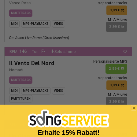
Vasco Rossi
separated tracks
3,89 €
MULTITRACK
MTA M-Live
MIDI
MP3-PLAYBACKS
VIDEO
2,99 €
Da Vasco Live Roma (Circo Massimo)
146
F-
BPM:
Ton.:
Solostimme
Personalisierte MP3
Il Vento Del Nord
2,89 €
Nomadi
separated tracks
MULTITRACK
3,89 €
MIDI
MP3-PLAYBACKS
VIDEO
MTA M-Live
PARTITUREN
2,99 €
94
A-
BPM:
Ton.:
Solostimme
Erhalte 15% Rabatt!
Personalisierte MP3
Un Giorno Disumano