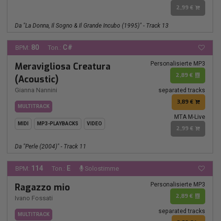
2,99 €
Da "La Donna, Il Sogno & Il Grande Incubo (1995)" - Track 13
80
C#
BPM:
Ton.:
Personalisierte MP3
Meravigliosa Creatura
2,89 €
(Acoustic)
Gianna Nannini
separated tracks
3,89 €
MULTITRACK
MTA M-Live
MIDI
MP3-PLAYBACKS
VIDEO
2,99 €
Da "Perle (2004)" - Track 11
114
E
BPM:
Ton.:
Solostimme
Personalisierte MP3
Ragazzo mio
2,89 €
Ivano Fossati
separated tracks
MULTITRACK