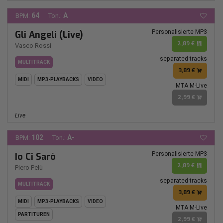
64
A
BPM:
Ton.:
Personalisierte MP3
Gli Angeli (Live)
2,89 €
Vasco Rossi
separated tracks
MULTITRACK
3,89 €
MIDI
MP3-PLAYBACKS
VIDEO
MTA M-Live
2,99 €
Live
102
A-
BPM:
Ton.:
Personalisierte MP3
Io Ci Sarò
2,89 €
Piero Pelù
separated tracks
MULTITRACK
3,89 €
MIDI
MP3-PLAYBACKS
VIDEO
MTA M-Live
PARTITUREN
2,99 €