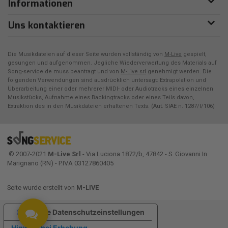
Informationen
Uns kontaktieren
Die Musikdateien auf dieser Seite wurden vollständig von
M-Live
gespielt,
gesungen und aufgenommen. Jegliche Wiederverwertung des Materials auf
Song-service.de muss beantragt und von
M-Live srl
genehmigt werden. Die
folgenden Verwendungen sind ausdrücklich untersagt: Extrapolation und
Überarbeitung einer oder mehrerer MIDI- oder Audiotracks eines einzelnen
Musikstücks, Aufnahme eines Backingtracks oder eines Teils davon,
Extraktion des in den Musikdateien erhaltenen Texts. (Aut. SIAE n. 1287/I/106)
© 2007-2021
M-Live Srl
- Via Luciona 1872/b, 47842 - S. Giovanni In
Marignano (RN) - P.IVA 03127860405
Seite wurde erstellt von
M-LIVE
Ihre Datenschutzeinstellungen
Hinweis bei Erhebung