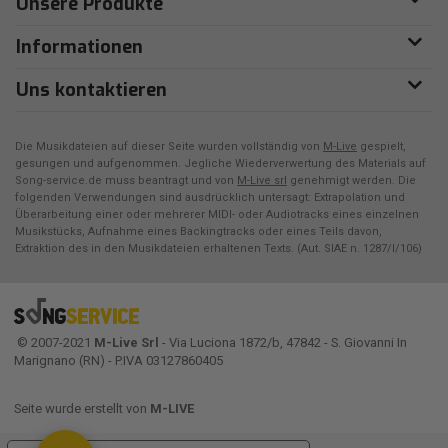
Unsere Produkte
Informationen
Uns kontaktieren
Die Musikdateien auf dieser Seite wurden vollständig von
M-Live
gespielt,
gesungen und aufgenommen. Jegliche Wiederverwertung des Materials auf
Song-service.de muss beantragt und von
M-Live srl
genehmigt werden. Die
folgenden Verwendungen sind ausdrücklich untersagt: Extrapolation und
Überarbeitung einer oder mehrerer MIDI- oder Audiotracks eines einzelnen
Musikstücks, Aufnahme eines Backingtracks oder eines Teils davon,
Extraktion des in den Musikdateien erhaltenen Texts. (Aut. SIAE n. 1287/I/106)
© 2007-2021
M-Live Srl
- Via Luciona 1872/b, 47842 - S. Giovanni In
Marignano (RN) - P.IVA 03127860405
Seite wurde erstellt von
M-LIVE