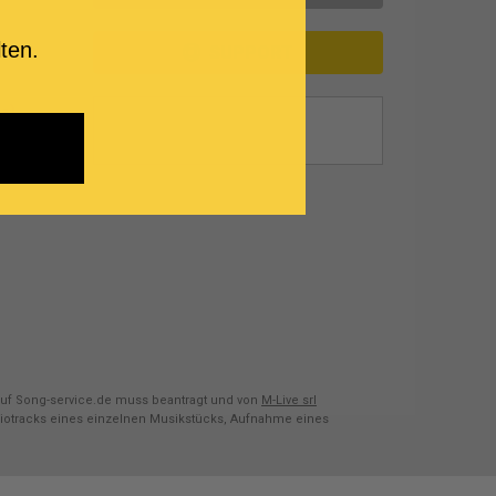
ten.
SUPPORT
es)
uf Song-service.de muss beantragt und von
M-Live srl
diotracks eines einzelnen Musikstücks, Aufnahme eines