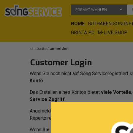
FORMAT WÄHLEN
HOME
GUTHABEN SONGNE
GRINTA PC
M-LIVE SHOP
startseite
anmelden
Customer Login
Wenn Sie noch nicht auf Song Serviceregistriert s
Konto.
.
Das Erstellen eines Kontos bietet
viele Vorteile
Service Zugriff
.
Angemeldete Kunden können all ihre Einkäufe eins
Repertoire jederzeit herunterladen.
Wenn
Sie unseren Newsletter abonnieren
, we