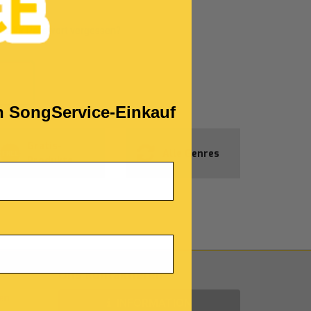
ie Ihr Passwort vergessen?
!
en SongService-Einkauf
Gratis-
Alle Genres
Produkte
Uns kontaktieren
en
INFORMATION