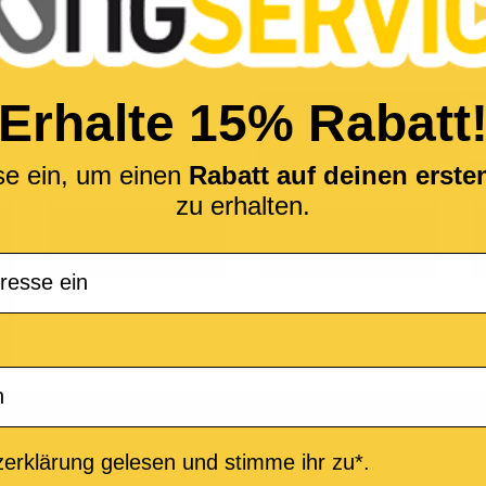
Haben S
ANMELDEN
Erhalte 15% Rabatt
se ein, um einen
Rabatt auf deinen erst
zu erhalten.
M-Live
Medley
e Produkte
Informationen
erklärung gelesen und stimme ihr zu*.
 von MIDI-Dateien
Allgemeine Geschäftsbedingung