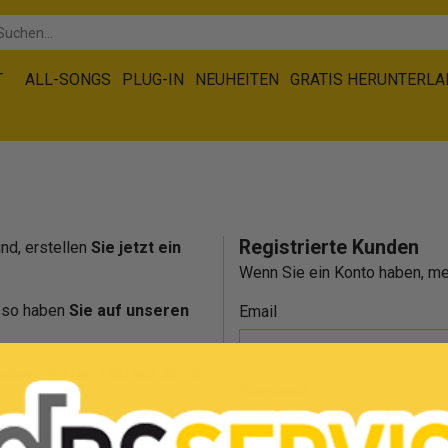
T
ALL-SONGS
PLUG-IN
NEUHEITEN
GRATIS HERUNTERL
Registrierte Kunden
ind, erstellen
Sie jetzt ein
Wenn Sie ein Konto haben, mel
, so haben
Sie auf unseren
Email
ehen und die Titel aus ihrem
Passwort
rden Sie stets über unsere