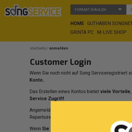
FORMAT WÄHLEN
HOME
GUTHABEN SONGNE
GRINTA PC
M-LIVE SHOP
startseite
anmelden
Customer Login
Wenn Sie noch nicht auf Song Serviceregistriert s
Konto.
.
Das Erstellen eines Kontos bietet
viele Vorteile
Service Zugriff
.
Angemeldete Kunden können all ihre Einkäufe eins
Repertoire jederzeit herunterladen.
Wenn
Sie unseren Newsletter abonnieren
, we