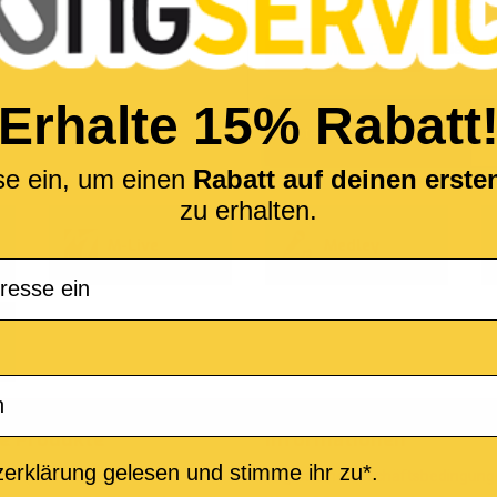
Haben S
ANMELDEN
Erhalte 15% Rabatt
se ein, um einen
Rabatt auf deinen erst
zu erhalten.
M-Live
Medley
e Produkte
Informationen
erklärung gelesen und stimme ihr zu*.
 von MIDI-Dateien
Allgemeine Geschäftsbedingung