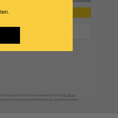
ten.
SUPPORT
es)
uf Song-service.de muss beantragt und von
M-Live srl
diotracks eines einzelnen Musikstücks, Aufnahme eines