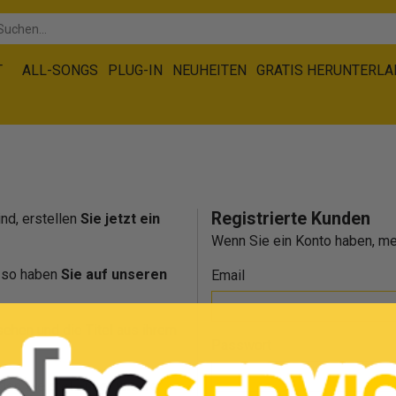
T
ALL-SONGS
PLUG-IN
NEUHEITEN
GRATIS HERUNTERL
Registrierte Kunden
ind, erstellen
Sie jetzt ein
Wenn Sie ein Konto haben, mel
, so haben
Sie auf unseren
Email
ehen und die Titel aus ihrem
Passwort
rden Sie stets über unsere