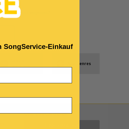
ie Ihr Passwort vergessen?
!
en SongService-Einkauf
Gratis-
Alle Genres
Produkte
Uns kontaktieren
en
INFORMATION