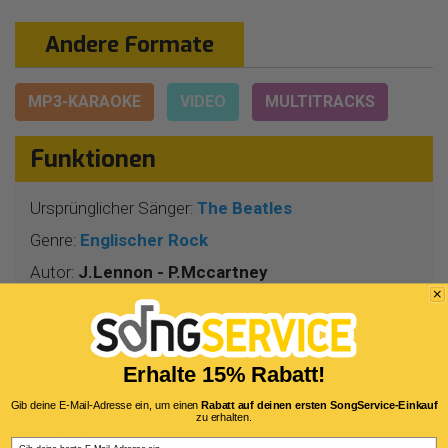
Andere Formate
MP3-KARAOKE
VIDEO
MULTITRACKS
Funktionen
Ursprünglicher Sänger:
The Beatles
Genre:
Englischer Rock
Autor:
J.Lennon - P.Mccartney
Dauer:
2 Min 31 Sekunden
Tempo:
4/4
BPM:
118
Erhalte 15% Rabatt!
Tonart:
A -
Gib deine E-Mail-Adresse ein, um einen
Rabatt auf deinen ersten SongService-Einkauf
zu erhalten.
Harmonizer:
Nein
Email