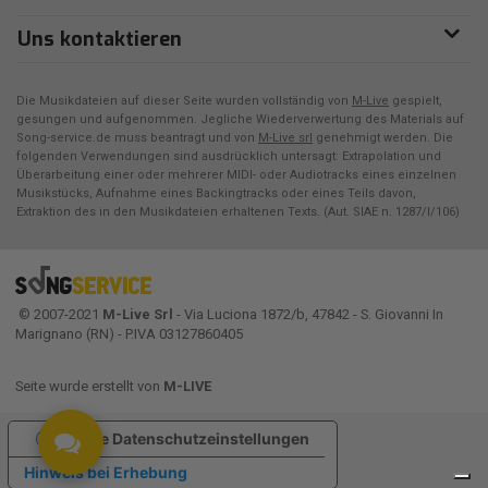
Uns kontaktieren
Die Musikdateien auf dieser Seite wurden vollständig von
M-Live
gespielt,
gesungen und aufgenommen. Jegliche Wiederverwertung des Materials auf
Song-service.de muss beantragt und von
M-Live srl
genehmigt werden. Die
folgenden Verwendungen sind ausdrücklich untersagt: Extrapolation und
Überarbeitung einer oder mehrerer MIDI- oder Audiotracks eines einzelnen
Musikstücks, Aufnahme eines Backingtracks oder eines Teils davon,
Extraktion des in den Musikdateien erhaltenen Texts. (Aut. SIAE n. 1287/I/106)
© 2007-2021
M-Live Srl
- Via Luciona 1872/b, 47842 - S. Giovanni In
Marignano (RN) - P.IVA 03127860405
Seite wurde erstellt von
M-LIVE
Ihre Datenschutzeinstellungen
Hinweis bei Erhebung