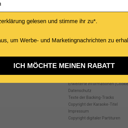
erklärung gelesen und stimme ihr zu*.
e Produkte
Informationen
us, um Werbe- und Marketingnachrichten zu erhal
 von MIDI-Dateien
Allgemeine Geschäftsbedingung
ibung von MP3-Playbacks-Audio
Wie auf Songservice kaufen
talen Partituren
Preisangebote
ICH MÖCHTE MEINEN RABATT
onalisierten MP3-Playbacks
Zahlungsweisen
Lieferkosten
Erweiterte Informationen (Cooki
Datenschutz
Texte der Backing-Tracks
Copyright der Karaoke-Titel
Impressum
Copyright digitaler Partituren