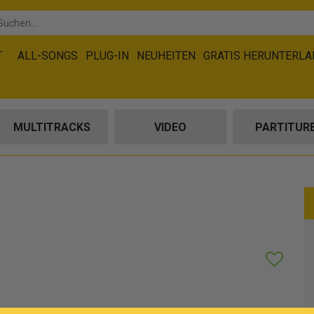
T
ALL-SONGS
PLUG-IN
NEUHEITEN
GRATIS HERUNTERL
MULTITRACKS
VIDEO
PARTITUR