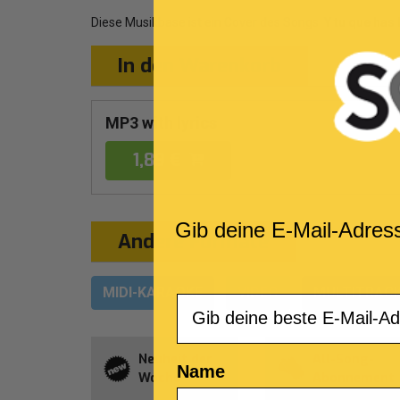
Diese Musikbase ist ein Cover des Songs
Y tu que has
In den Warenkorb
MP3 with lyrics
1,89 €
Gib deine E-Mail-Adres
Andere Formate
MIDI-KARAOKE
VIDEO
MULTITRAC
Email
Neuheit der
All-Song-
Name
Woche
Abonnement