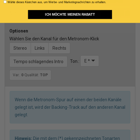
Weiblicher leadgesang
Consenso Marketing
Wähle dieses Kästchen aus, um Werbe- und Marketingnachrichten zu erhalten.
Melodiespur
ICH MÖCHTE MEINEN RABATT
Optionen
Wählen Sie den Kanal für den Metronom-Klick
Stereo
Links
Rechts
E *
Ton.:
Tempo schlagendes Intro
Var.:
0
Qualität:
TOP
Wenn die Metronom-Spur auf einen der beiden Kanäle
gelegt ist, wird der Backing-Track auf den anderen Kanal
gelegt.
Hinweis:
Die mit dem (*) gekennzeichneten Tonarten