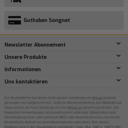
Guthaben Songnet
Newsletter Abonnement
Unsere Produkte
Informationen
Uns kontaktieren
Die Musikdateien auf dieser Seite wurden vollständig von
M-Live
gespielt,
gesungen und aufgenommen. Jegliche Wiederverwertung des Materials auf
Song-service.de muss beantragt und von
M-Live srl
genehmigt werden. Die
folgenden Verwendungen sind ausdrücklich untersagt: Extrapolation und
Überarbeitung einer oder mehrerer MIDI- oder Audiotracks eines einzelnen
Musikstücks, Aufnahme eines Backingtracks oder eines Teils davon,
Extraktion des in den Musikdateien erhaltenen Texts. (Aut. SIAE n. 1287/I/106)