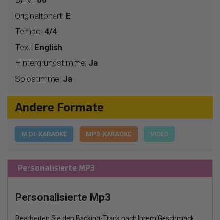
Originaltonart:
E
Tempo:
4/4
Text:
English
Hintergrundstimme:
Ja
Solostimme:
Ja
Andere Formate
MIDI-KARAOKE
MP3-KARAOKE
VIDEO
Personalisierte MP3
Personalisierte Mp3
Bearbeiten Sie den Backing-Track nach Ihrem Geschmack