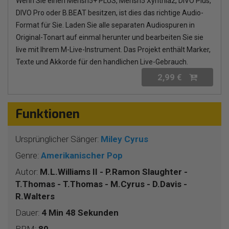
Wenn Sie einen Merish5+ PLUS, Merish5 Xynthia2, DIVO Plus,
DIVO Pro oder B.BEAT besitzen, ist dies das richtige Audio-
Format für Sie. Laden Sie alle separaten Audiospuren in
Original-Tonart auf einmal herunter und bearbeiten Sie sie
live mit Ihrem M-Live-Instrument. Das Projekt enthält Marker,
Texte und Akkorde für den handlichen Live-Gebrauch.
2,99 €
Funktionen
Ursprünglicher Sänger:
Miley Cyrus
Genre:
Amerikanischer Pop
Autor:
M.L.Williams II - P.Ramon Slaughter -
T.Thomas - T.Thomas - M.Cyrus - D.Davis -
R.Walters
Dauer:
4 Min 48 Sekunden
BPM:
80