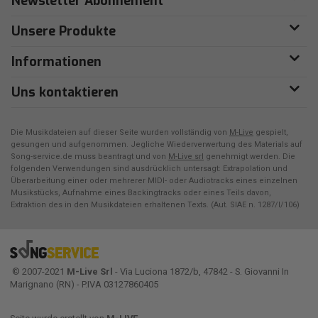
Newsletter Abonnement
Unsere Produkte
Informationen
Uns kontaktieren
Die Musikdateien auf dieser Seite wurden vollständig von
M-Live
gespielt,
gesungen und aufgenommen. Jegliche Wiederverwertung des Materials auf
Song-service.de muss beantragt und von
M-Live srl
genehmigt werden. Die
folgenden Verwendungen sind ausdrücklich untersagt: Extrapolation und
Überarbeitung einer oder mehrerer MIDI- oder Audiotracks eines einzelnen
Musikstücks, Aufnahme eines Backingtracks oder eines Teils davon,
Extraktion des in den Musikdateien erhaltenen Texts. (Aut. SIAE n. 1287/I/106)
© 2007-2021
M-Live Srl
- Via Luciona 1872/b, 47842 - S. Giovanni In
Marignano (RN) - P.IVA 03127860405