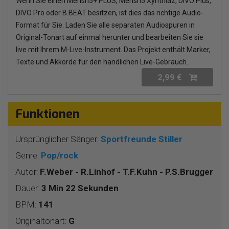
Wenn Sie einen Merish5+ PLUS, Merish5 Xynthia2, DIVO Plus,
DIVO Pro oder B.BEAT besitzen, ist dies das richtige Audio-
Format für Sie. Laden Sie alle separaten Audiospuren in
Original-Tonart auf einmal herunter und bearbeiten Sie sie
live mit Ihrem M-Live-Instrument. Das Projekt enthält Marker,
Texte und Akkorde für den handlichen Live-Gebrauch.
2,99 €
Funktionen
Ursprünglicher Sänger:
Sportfreunde Stiller
Genre:
Pop/rock
Autor:
F.Weber - R.Linhof - T.F.Kuhn - P.S.Brugger
Dauer:
3 Min 22 Sekunden
BPM:
141
Originaltonart:
G