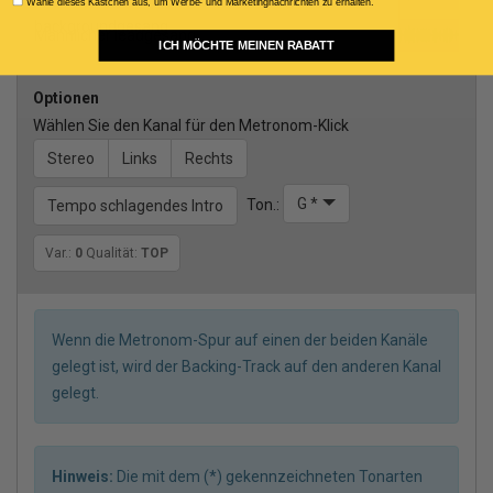
Consenso Marketing
Wähle dieses Kästchen aus, um Werbe- und Marketingnachrichten zu erhalten.
backgroundgesang
Männlicher leadgesang
ICH MÖCHTE MEINEN RABATT
Optionen
Wählen Sie den Kanal für den Metronom-Klick
Stereo
Links
Rechts
G *
Ton.:
Tempo schlagendes Intro
Var.:
0
Qualität:
TOP
Wenn die Metronom-Spur auf einen der beiden Kanäle
gelegt ist, wird der Backing-Track auf den anderen Kanal
gelegt.
Hinweis:
Die mit dem (*) gekennzeichneten Tonarten