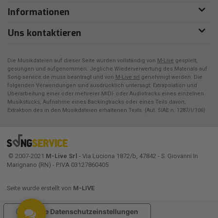
Informationen
Uns kontaktieren
Die Musikdateien auf dieser Seite wurden vollständig von
M-Live
gespielt,
gesungen und aufgenommen. Jegliche Wiederverwertung des Materials auf
Song-service.de muss beantragt und von
M-Live srl
genehmigt werden. Die
folgenden Verwendungen sind ausdrücklich untersagt: Extrapolation und
Überarbeitung einer oder mehrerer MIDI- oder Audiotracks eines einzelnen
Musikstücks, Aufnahme eines Backingtracks oder eines Teils davon,
Extraktion des in den Musikdateien erhaltenen Texts. (Aut. SIAE n. 1287/I/106)
© 2007-2021
M-Live Srl
- Via Luciona 1872/b, 47842 - S. Giovanni In
Marignano (RN) - P.IVA 03127860405
Seite wurde erstellt von
M-LIVE
Ihre Datenschutzeinstellungen