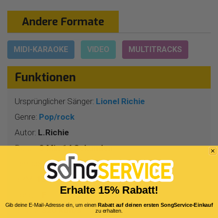
Andere Formate
MIDI-KARAOKE
VIDEO
MULTITRACKS
Funktionen
Ursprünglicher Sänger:
Lionel Richie
Genre:
Pop/rock
Autor:
L.Richie
Dauer:
3 Min 14 Sekunden
Tempo:
4/4
BPM:
131
Erhalte 15% Rabatt!
Tonart:
F
Gib deine E-Mail-Adresse ein, um einen
Rabatt auf deinen ersten SongService-Einkauf
Bitrate:
320 Kbit/s
zu erhalten.