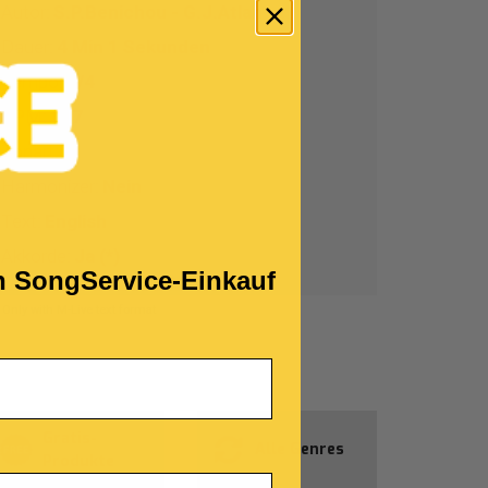
Autor:
S.P.Benichou - G.J.Atlan
Dauer:
4 Min 1 Sekunden
Tempo:
4/4
BPM:
127
Tonart:
C
Harmonizer:
Nein
!
Text:
English
Akkorde:
Ja (*)
en SongService-Einkauf
) Only with M-Live text format
Gratis-
Alle Genres
Produkte