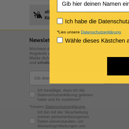
alle
Guthaben
Künstler
Songnet
Privacy policy
Ich habe die Datenschutz
*Lies unsere
Datenschutzerklärung
.
Newsletter Abonnement
Unser
Consenso Marketing
Wähle dieses Kästchen a
Möchtest du über Neuigkeiten und
Qualität
Angebote auf dem Laufenden bleiben?
Beschre
Melde dich für unseren Newsletter an
und
erhalte sofort ein Geschenk!
Die digi
Die pers
Email
Privacy Policy
Ich bestätige, dass ich die
Datenschutzerklärung gelesen
habe und ihr zustimme*.
*Unsere
Datenschutzerklärung
.
Consenso Marketing
Ich bin mit der Verarbeitung
meiner personenbezogenen
Daten einverstanden, um
Marketingmitteilungen von