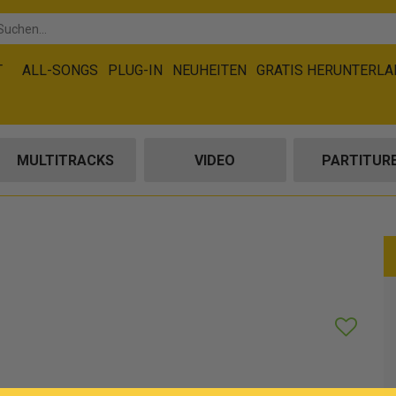
T
ALL-SONGS
PLUG-IN
NEUHEITEN
GRATIS HERUNTERL
MULTITRACKS
VIDEO
PARTITUR