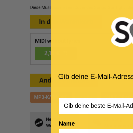
Diese Musikbase ist ein Cover des Songs
Starlight
, di
In den Warenkorb
MIDI without lyrics
2,19 €
Gib deine E-Mail-Adres
Andere Formate
MP3-KARAOKE
VIDEO
MULTITRAC
Email
Neuheit der
All-Song-
Name
Woche
Abonnement