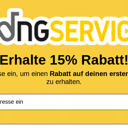
e von
The Supermen Lovers
bekannt geworden.
Erhalte 15% Rabatt
se ein, um einen
Rabatt auf deinen erst
zu erhalten.
(*
KS
M-Live
Medley