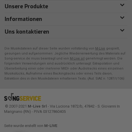
Unsere Produkte
Informationen
Uns kontaktieren
Die Musikdateien auf dieser Seite wurden vollständig von
M-Live
gespielt,
gesungen und aufgenommen. Jegliche Wiederverwertung des Materials auf
Song-service.de muss beantragt und von
M-Live srl
genehmigt werden. Die
folgenden Verwendungen sind ausdrücklich untersagt: Extrapolation und
Überarbeitung einer oder mehrerer MIDI- oder Audiotracks eines einzelnen
Musikstücks, Aufnahme eines Backingtracks oder eines Teils davon,
Extraktion des in den Musikdateien erhaltenen Texts. (Aut. SIAE n. 1287/I/106)
© 2007-2021
M-Live Srl
- Via Luciona 1872/b, 47842 - S. Giovanni In
Marignano (RN) - P.IVA 03127860405
Seite wurde erstellt von
M-LIVE