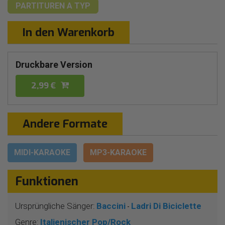
PARTITUREN
A TYP
In den Warenkorb
Druckbare Version
2,99 €
Andere Formate
MIDI-KARAOKE
MP3-KARAOKE
Funktionen
Ursprüngliche Sänger:
Baccini
Ladri Di Biciclette
-
Genre:
Italienischer Pop/Rock