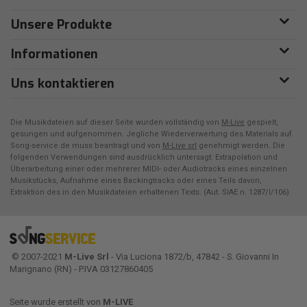
Unsere Produkte
Informationen
Uns kontaktieren
Die Musikdateien auf dieser Seite wurden vollständig von
M-Live
gespielt,
gesungen und aufgenommen. Jegliche Wiederverwertung des Materials auf
Song-service.de muss beantragt und von
M-Live srl
genehmigt werden. Die
folgenden Verwendungen sind ausdrücklich untersagt: Extrapolation und
Überarbeitung einer oder mehrerer MIDI- oder Audiotracks eines einzelnen
Musikstücks, Aufnahme eines Backingtracks oder eines Teils davon,
Extraktion des in den Musikdateien erhaltenen Texts. (Aut. SIAE n. 1287/I/106)
© 2007-2021
M-Live Srl
- Via Luciona 1872/b, 47842 - S. Giovanni In
Marignano (RN) - P.IVA 03127860405
Seite wurde erstellt von
M-LIVE