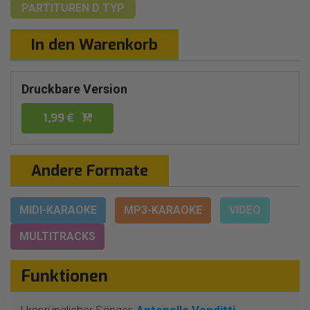
PARTITUREN
D TYP
In den Warenkorb
Druckbare Version
1,99 €
Andere Formate
MIDI-KARAOKE
MP3-KARAOKE
VIDEO
MULTITRACKS
Funktionen
Ursprünglicher Sänger:
Antonello Venditti