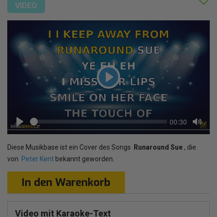
VIDEO
Play
Seek
Current
00:30
time
Play
Toggl
Mute
Diese Musikbase ist ein Cover des Songs
Runaround Sue
, die
von
Peter Kent
bekannt geworden.
In den Warenkorb
Video mit Karaoke-Text