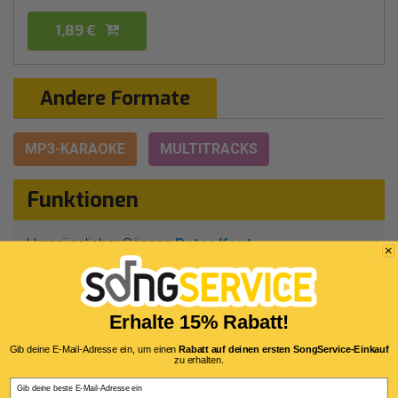
1,89 €
Andere Formate
MP3-KARAOKE
MULTITRACKS
Funktionen
Ursprünglicher Sänger:
Peter Kent
Genre:
Pop/rock
Autor:
E.Maresca - D.Dimucci
Erhalte 15% Rabatt!
Dauer:
2 Min 49 Sekunden
Gib deine E-Mail-Adresse ein, um einen
Rabatt auf deinen ersten SongService-Einkauf
Tempo:
4/4
zu erhalten.
BPM:
159
Email