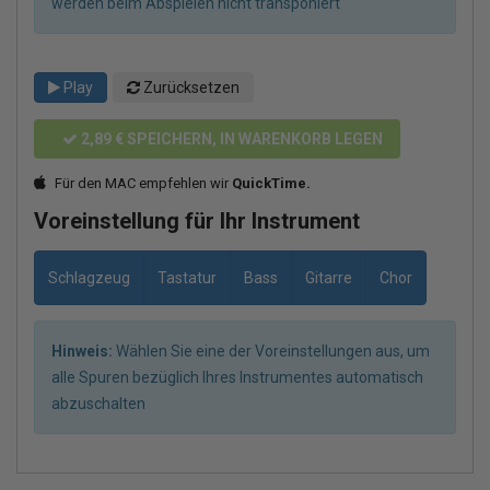
werden beim Abspielen nicht transponiert
Play
Zurücksetzen
2,89 €
SPEICHERN, IN WARENKORB LEGEN
Für den MAC empfehlen wir
QuickTime.
Voreinstellung für Ihr Instrument
Schlagzeug
Tastatur
Bass
Gitarre
Chor
Hinweis:
Wählen Sie eine der Voreinstellungen aus, um
alle Spuren bezüglich Ihres Instrumentes automatisch
abzuschalten