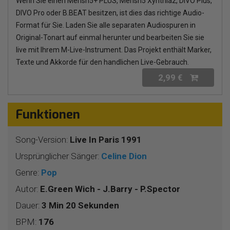
Wenn Sie einen Merish5+ PLUS, Merish5 Xynthia2, DIVO Plus,
DIVO Pro oder B.BEAT besitzen, ist dies das richtige Audio-
Format für Sie. Laden Sie alle separaten Audiospuren in
Original-Tonart auf einmal herunter und bearbeiten Sie sie
live mit Ihrem M-Live-Instrument. Das Projekt enthält Marker,
Texte und Akkorde für den handlichen Live-Gebrauch.
2,99 €
Funktionen
Song-Version:
Live In Paris 1991
Ursprünglicher Sänger:
Celine Dion
Genre:
Pop
Autor:
E.Green Wich - J.Barry - P.Spector
Dauer:
3 Min 20 Sekunden
BPM:
176