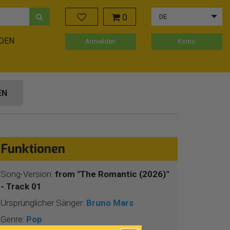
0
DE
ADEN
Anmelden
Konto
EN
Funktionen
Song-Version:
from "The Romantic (2026)"
- Track 01
Ursprünglicher Sänger:
Bruno Mars
Genre:
Pop