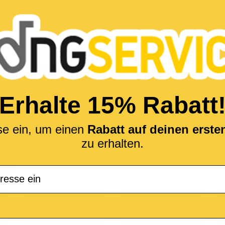
ie von
Bruno Mars
bekannt geworden.
MIDI without lyrics
2,19 €
Erhalte 15% Rabatt
se ein, um einen
Rabatt auf deinen erst
zu erhalten.
(*
KS
M-Live
Medley