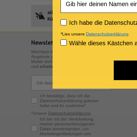
alle
Guthaben
Künstler
Songnet
Privacy policy
Ich habe die Datenschutz
*Lies unsere
Datenschutzerklärung
.
Newsletter Abonnement
Unser
Consenso Marketing
Wähle dieses Kästchen a
Möchtest du über Neuigkeiten und
Qualität
Angebote auf dem Laufenden bleiben?
Beschre
Melde dich für unseren Newsletter an
und
erhalte sofort ein Geschenk!
Die digi
Die pers
Email
Privacy Policy
Ich bestätige, dass ich die
Datenschutzerklärung gelesen
habe und ihr zustimme*.
*Unsere
Datenschutzerklärung
.
Consenso Marketing
Ich bin mit der Verarbeitung
meiner personenbezogenen
Daten einverstanden, um
Marketingmitteilungen von