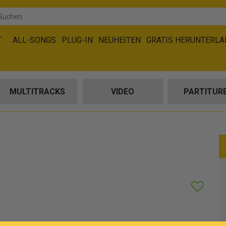
T
ALL-SONGS
PLUG-IN
NEUHEITEN
GRATIS HERUNTERL
MULTITRACKS
VIDEO
PARTITUR