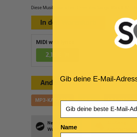
Diese Musikbase ist ein Cover des Songs
Risk It All
, d
In den Warenkorb
MIDI with lyrics
2,19 €
Gib deine E-Mail-Adres
Andere Formate
MP3-KARAOKE
VIDEO
MULTITRAC
Email
Neuheit der
All-Song-
Name
Woche
Abonnement