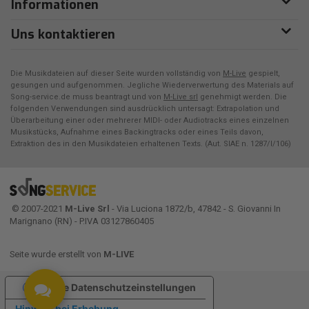
Informationen
Uns kontaktieren
Die Musikdateien auf dieser Seite wurden vollständig von
M-Live
gespielt,
gesungen und aufgenommen. Jegliche Wiederverwertung des Materials auf
Song-service.de muss beantragt und von
M-Live srl
genehmigt werden. Die
folgenden Verwendungen sind ausdrücklich untersagt: Extrapolation und
Überarbeitung einer oder mehrerer MIDI- oder Audiotracks eines einzelnen
Musikstücks, Aufnahme eines Backingtracks oder eines Teils davon,
Extraktion des in den Musikdateien erhaltenen Texts. (Aut. SIAE n. 1287/I/106)
© 2007-2021
M-Live Srl
- Via Luciona 1872/b, 47842 - S. Giovanni In
Marignano (RN) - P.IVA 03127860405
Seite wurde erstellt von
M-LIVE
Ihre Datenschutzeinstellungen
Hinweis bei Erhebung