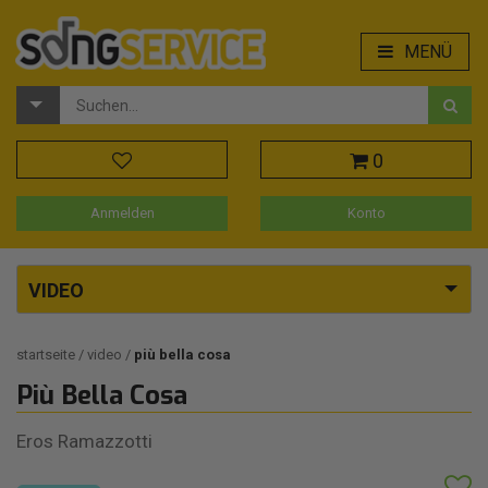
MENÜ
0
Anmelden
Konto
VIDEO
startseite
video
più bella cosa
Più Bella Cosa
Eros Ramazzotti