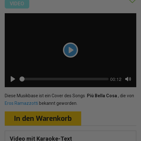
VIDEO
Play
Seek
Current
00:12
time
Play
Toggl
Mute
Diese Musikbase ist ein Cover des Songs
Più Bella Cosa
, die von
Eros Ramazzotti
bekannt geworden.
In den Warenkorb
Video mit Karaoke-Text