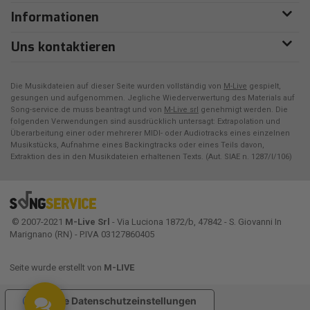
Informationen
Uns kontaktieren
Die Musikdateien auf dieser Seite wurden vollständig von
M-Live
gespielt,
gesungen und aufgenommen. Jegliche Wiederverwertung des Materials auf
Song-service.de muss beantragt und von
M-Live srl
genehmigt werden. Die
folgenden Verwendungen sind ausdrücklich untersagt: Extrapolation und
Überarbeitung einer oder mehrerer MIDI- oder Audiotracks eines einzelnen
Musikstücks, Aufnahme eines Backingtracks oder eines Teils davon,
Extraktion des in den Musikdateien erhaltenen Texts. (Aut. SIAE n. 1287/I/106)
© 2007-2021
M-Live Srl
- Via Luciona 1872/b, 47842 - S. Giovanni In
Marignano (RN) - P.IVA 03127860405
Seite wurde erstellt von
M-LIVE
Ihre Datenschutzeinstellungen