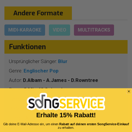
Andere Formate
MIDI-KARAOKE
VIDEO
MULTITRACKS
Funktionen
Ursprünglicher Sänger:
Blur
Genre:
Englischer Pop
Autor:
D.Albam - A.James - D.Rowntree
Dauer:
3 Min 42 Sekunden
Tempo:
4/4
BPM:
137
Erhalte 15% Rabatt!
Tonart:
A -
Gib deine E-Mail-Adresse ein, um einen
Rabatt auf deinen ersten SongService-Einkauf
Bitrate:
320 Kbit/s
zu erhalten.