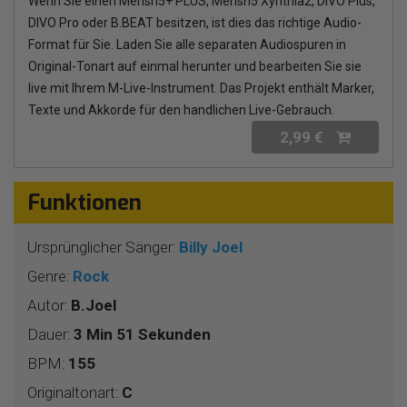
Wenn Sie einen Merish5+ PLUS, Merish5 Xynthia2, DIVO Plus,
DIVO Pro oder B.BEAT besitzen, ist dies das richtige Audio-
Format für Sie. Laden Sie alle separaten Audiospuren in
Original-Tonart auf einmal herunter und bearbeiten Sie sie
live mit Ihrem M-Live-Instrument. Das Projekt enthält Marker,
Texte und Akkorde für den handlichen Live-Gebrauch.
2,99 €
Funktionen
Ursprünglicher Sänger:
Billy Joel
Genre:
Rock
Autor:
B.Joel
Dauer:
3 Min 51 Sekunden
BPM:
155
Originaltonart:
C