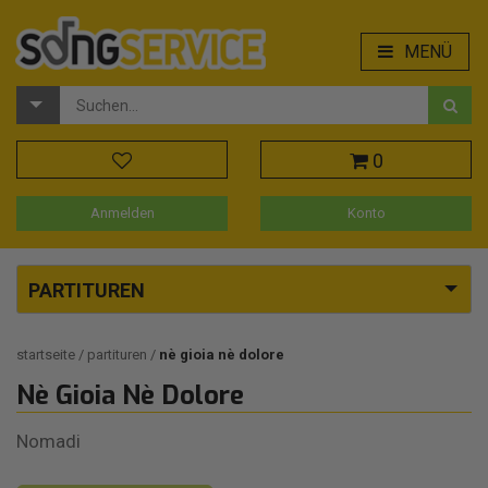
MENÜ
0
Anmelden
Konto
PARTITUREN
startseite
partituren
nè gioia nè dolore
Nè Gioia Nè Dolore
Nomadi