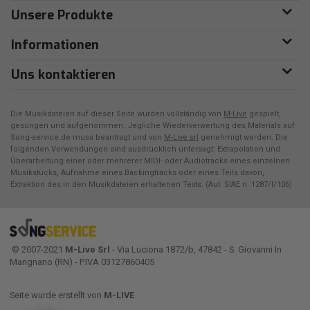
Unsere Produkte
Informationen
Uns kontaktieren
Die Musikdateien auf dieser Seite wurden vollständig von
M-Live
gespielt,
gesungen und aufgenommen. Jegliche Wiederverwertung des Materials auf
Song-service.de muss beantragt und von
M-Live srl
genehmigt werden. Die
folgenden Verwendungen sind ausdrücklich untersagt: Extrapolation und
Überarbeitung einer oder mehrerer MIDI- oder Audiotracks eines einzelnen
Musikstücks, Aufnahme eines Backingtracks oder eines Teils davon,
Extraktion des in den Musikdateien erhaltenen Texts. (Aut. SIAE n. 1287/I/106)
© 2007-2021
M-Live Srl
- Via Luciona 1872/b, 47842 - S. Giovanni In
Marignano (RN) - P.IVA 03127860405
Seite wurde erstellt von
M-LIVE