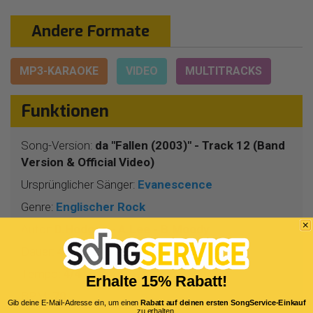
Andere Formate
MP3-KARAOKE
VIDEO
MULTITRACKS
Funktionen
Song-Version:
da "Fallen (2003)" - Track 12 (Band
Version & Official Video)
Ursprünglicher Sänger:
Evanescence
Genre:
Englischer Rock
Autor:
D.Hodges - A.Lee - B.Moody
Dauer:
4 Min 39 Sekunden
Tempo:
4/4
Erhalte 15% Rabatt!
BPM:
70
Gib deine E-Mail-Adresse ein, um einen
Rabatt auf deinen ersten SongService-Einkauf
zu erhalten.