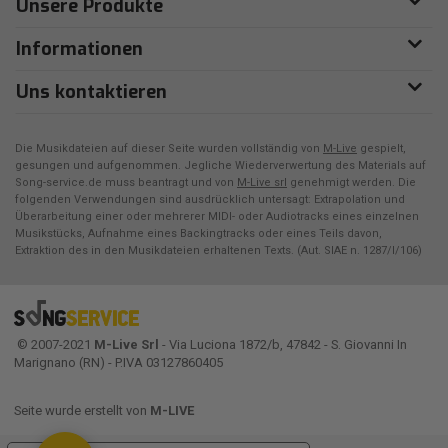
Unsere Produkte
Informationen
Uns kontaktieren
Die Musikdateien auf dieser Seite wurden vollständig von
M-Live
gespielt,
gesungen und aufgenommen. Jegliche Wiederverwertung des Materials auf
Song-service.de muss beantragt und von
M-Live srl
genehmigt werden. Die
folgenden Verwendungen sind ausdrücklich untersagt: Extrapolation und
Überarbeitung einer oder mehrerer MIDI- oder Audiotracks eines einzelnen
Musikstücks, Aufnahme eines Backingtracks oder eines Teils davon,
Extraktion des in den Musikdateien erhaltenen Texts. (Aut. SIAE n. 1287/I/106)
© 2007-2021
M-Live Srl
- Via Luciona 1872/b, 47842 - S. Giovanni In
Marignano (RN) - P.IVA 03127860405
Seite wurde erstellt von
M-LIVE