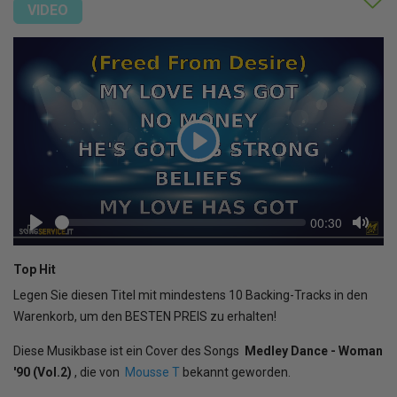
VIDEO
Play
Seek
Current
00:30
time
Play
Toggl
Mute
Top Hit
Legen Sie diesen Titel mit mindestens 10 Backing-Tracks in den
Warenkorb, um den BESTEN PREIS zu erhalten!
Diese Musikbase ist ein Cover des Songs
Medley Dance - Woman
'90 (Vol.2)
, die von
Mousse T
bekannt geworden.