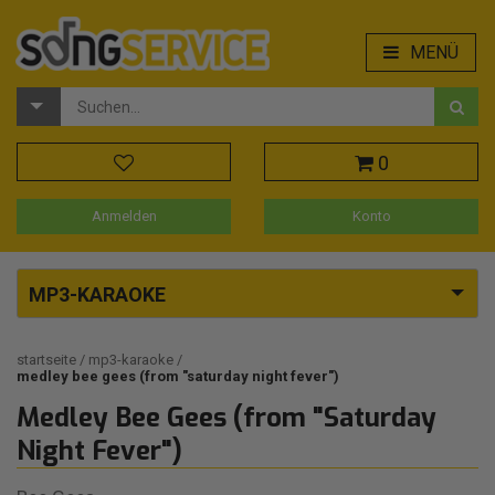
MENÜ
0
Anmelden
Konto
MP3-KARAOKE
startseite
mp3-karaoke
medley bee gees (from "saturday night fever")
Medley Bee Gees (from "Saturday
Night Fever")