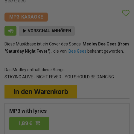
Bee Gees
MP3-KARAOKE
VORSCHAU ANHÖREN
Diese Musikbase ist ein Cover des Songs
Medley Bee Gees (from
"Saturday Night Fever")
, die von
Bee Gees
bekannt geworden.
Das Medley enthält diese Songs:
STAYING ALIVE - NIGHT FEVER - YOU SHOULD BE DANCING
In den Warenkorb
MP3 with lyrics
1,89 €