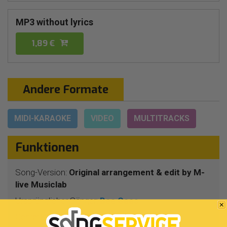
MP3 without lyrics
1,89 €
Andere Formate
MIDI-KARAOKE
VIDEO
MULTITRACKS
Funktionen
Song-Version:
Original arrangement & edit by M-
live Musiclab
Ursprünglicher Sänger:
Bee Gees
Genre:
Klassiker 70-er