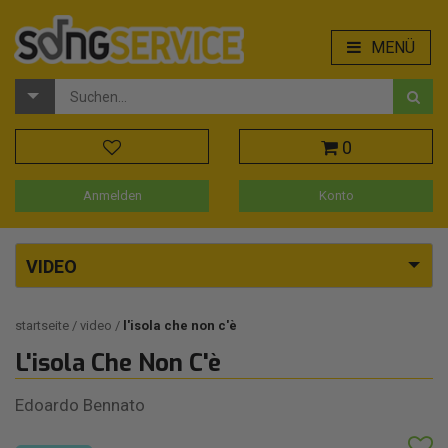
MENÜ
0
Anmelden
Konto
VIDEO
startseite
video
l'isola che non c'è
L'isola Che Non C'è
Edoardo Bennato