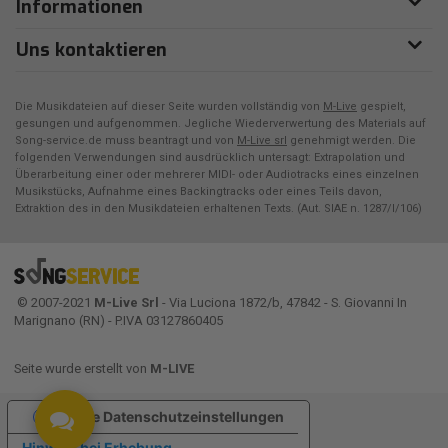
Informationen
Uns kontaktieren
Die Musikdateien auf dieser Seite wurden vollständig von
M-Live
gespielt,
gesungen und aufgenommen. Jegliche Wiederverwertung des Materials auf
Song-service.de muss beantragt und von
M-Live srl
genehmigt werden. Die
folgenden Verwendungen sind ausdrücklich untersagt: Extrapolation und
Überarbeitung einer oder mehrerer MIDI- oder Audiotracks eines einzelnen
Musikstücks, Aufnahme eines Backingtracks oder eines Teils davon,
Extraktion des in den Musikdateien erhaltenen Texts. (Aut. SIAE n. 1287/I/106)
© 2007-2021
M-Live Srl
- Via Luciona 1872/b, 47842 - S. Giovanni In
Marignano (RN) - P.IVA 03127860405
Seite wurde erstellt von
M-LIVE
Ihre Datenschutzeinstellungen
Hinweis bei Erhebung