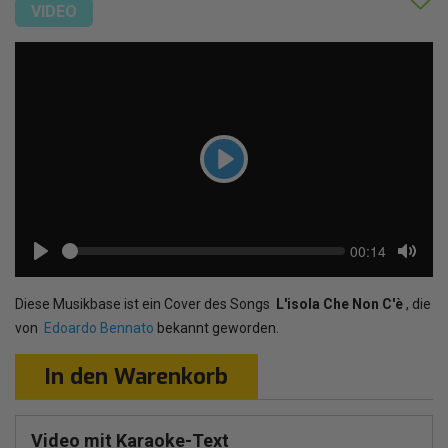
VIDEO
Play
Seek
Current
00:14
time
Play
Toggl
Mute
Diese Musikbase ist ein Cover des Songs
L'isola Che Non C'è
, die
von
Edoardo Bennato
bekannt geworden.
In den Warenkorb
Video mit Karaoke-Text