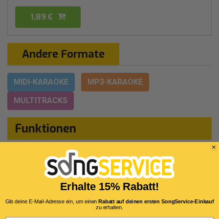
1,89 €
Andere Formate
MIDI-KARAOKE
MP3-KARAOKE
MULTITRACKS
Funktionen
Ursprünglicher Sänger:
Edoardo Bennato
Genre:
Italienische Songschreiber
Autor:
E.Bennato
Erhalte 15% Rabatt!
Dauer:
3 Min 59 Sekunden
Gib deine E-Mail-Adresse ein, um einen
Rabatt auf deinen ersten SongService-Einkauf
zu erhalten.
Tempo:
4/4