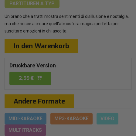
PARTITUREN
A TYP
Un brano che a tratti mostra sentimenti di disillusione e nostalgia,
ma che riesce a creare quell'atmosfera magica perfetta per
suscitare emozioni in chi ascolta
In den Warenkorb
Druckbare Version
2,99 €
Andere Formate
MIDI-KARAOKE
MP3-KARAOKE
VIDEO
MULTITRACKS