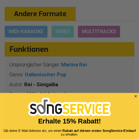
Andere Formate
MIDI-KARAOKE
VIDEO
MULTITRACKS
Funktionen
Ursprünglicher Sänger:
Marina Rei
Genre:
Italienischer Pop
Autor:
Rei - Sinigallia
Dauer:
4 Min 24 Sekunden
Tempo:
4/4
BPM:
70
Erhalte 15% Rabatt!
Tonart:
E -
Gib deine E-Mail-Adresse ein, um einen
Rabatt auf deinen ersten SongService-Einkauf
Bitrate:
320 Kbit/s
zu erhalten.