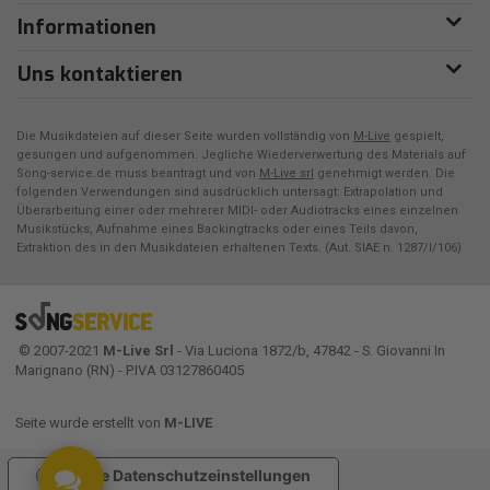
Informationen
Uns kontaktieren
Die Musikdateien auf dieser Seite wurden vollständig von
M-Live
gespielt,
gesungen und aufgenommen. Jegliche Wiederverwertung des Materials auf
Song-service.de muss beantragt und von
M-Live srl
genehmigt werden. Die
folgenden Verwendungen sind ausdrücklich untersagt: Extrapolation und
Überarbeitung einer oder mehrerer MIDI- oder Audiotracks eines einzelnen
Musikstücks, Aufnahme eines Backingtracks oder eines Teils davon,
Extraktion des in den Musikdateien erhaltenen Texts. (Aut. SIAE n. 1287/I/106)
© 2007-2021
M-Live Srl
- Via Luciona 1872/b, 47842 - S. Giovanni In
Marignano (RN) - P.IVA 03127860405
Seite wurde erstellt von
M-LIVE
Ihre Datenschutzeinstellungen