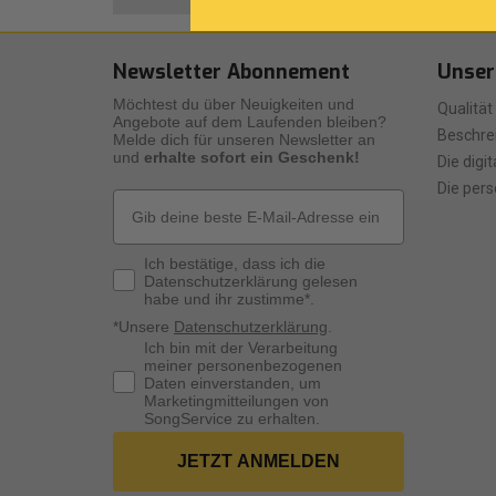
Newsletter Abonnement
Unser
Möchtest du über Neuigkeiten und
Qualität
Angebote auf dem Laufenden bleiben?
Beschre
Melde dich für unseren Newsletter an
und
erhalte sofort ein Geschenk!
Die digi
Die pers
Email
Privacy Policy
Ich bestätige, dass ich die
Datenschutzerklärung gelesen
habe und ihr zustimme*.
*Unsere
Datenschutzerklärung
.
Consenso Marketing
Ich bin mit der Verarbeitung
meiner personenbezogenen
Daten einverstanden, um
Marketingmitteilungen von
SongService zu erhalten.
JETZT ANMELDEN