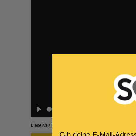
Seek
Play
Diese Musikbase ist ein Cover des Songs
La Notte Dei
Gib deine E-Mail-Adres