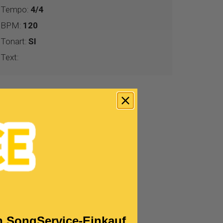
Tempo:
4/4
BPM:
120
Tonart:
SI
Text:
!
en SongService-Einkauf