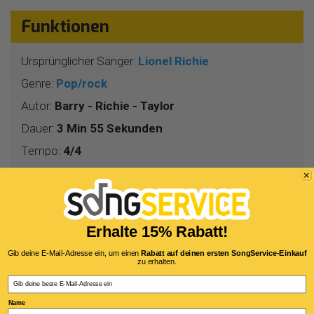
Funktionen
Ursprünglicher Sänger:
Lionel Richie
Genre:
Pop/rock
Autor:
Barry - Richie - Taylor
Dauer:
3 Min 55 Sekunden
Tempo:
4/4
BPM:
113
Tonart:
D
Bitrate:
320 Kbit/s
Erhalte 15% Rabatt!
Hintergrundstimme:
Ja
Gib deine E-Mail-Adresse ein, um einen
Rabatt auf deinen ersten SongService-Einkauf
Text:
English
zu erhalten.
Email
Akkorde:
Ja (*)
Name