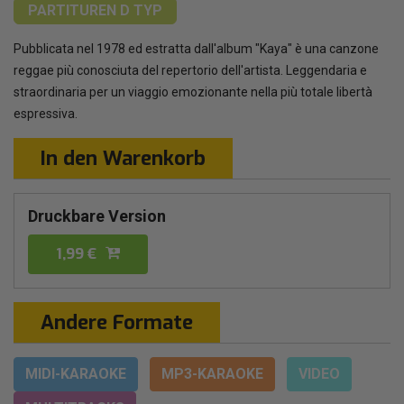
PARTITUREN
D TYP
Pubblicata nel 1978 ed estratta dall'album "Kaya" è una canzone
reggae più conosciuta del repertorio dell'artista. Leggendaria e
straordinaria per un viaggio emozionante nella più totale libertà
espressiva.
In den Warenkorb
Druckbare Version
1,99 €
Andere Formate
MIDI-KARAOKE
MP3-KARAOKE
VIDEO