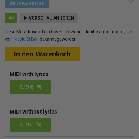
MIDI-KARAOKE
VORSCHAU ANHÖREN
Diese Musikbase ist ein Cover des Songs
Io che amo solo te
, die
von
Nicola Di Bari
bekannt geworden.
In den Warenkorb
MIDI with lyrics
2,19 €
MIDI without lyrics
2,19 €