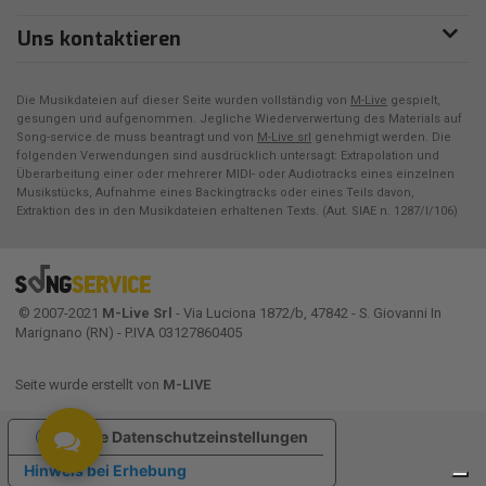
Uns kontaktieren
Die Musikdateien auf dieser Seite wurden vollständig von
M-Live
gespielt,
gesungen und aufgenommen. Jegliche Wiederverwertung des Materials auf
Song-service.de muss beantragt und von
M-Live srl
genehmigt werden. Die
folgenden Verwendungen sind ausdrücklich untersagt: Extrapolation und
Überarbeitung einer oder mehrerer MIDI- oder Audiotracks eines einzelnen
Musikstücks, Aufnahme eines Backingtracks oder eines Teils davon,
Extraktion des in den Musikdateien erhaltenen Texts. (Aut. SIAE n. 1287/I/106)
© 2007-2021
M-Live Srl
- Via Luciona 1872/b, 47842 - S. Giovanni In
Marignano (RN) - P.IVA 03127860405
Seite wurde erstellt von
M-LIVE
Ihre Datenschutzeinstellungen
Hinweis bei Erhebung