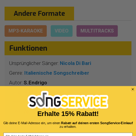
Andere Formate
MP3-KARAOKE
VIDEO
MULTITRACKS
Funktionen
Ursprünglicher Sänger:
Nicola Di Bari
Genre:
Italienische Songschreiber
Autor:
S.Endrigo
Dauer:
4 Min 39 Sekunden
Tempo:
4/4
BPM:
70
Erhalte 15% Rabatt!
Tonart:
F
Gib deine E-Mail-Adresse ein, um einen
Rabatt auf deinen ersten SongService-Einkauf
zu erhalten.
Harmonizer:
Nein
Email