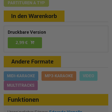
PARTITUREN
A TYP
In den Warenkorb
Druckbare Version
2,99 €
Andere Formate
MIDI-KARAOKE
MP3-KARAOKE
VIDEO
MULTITRACKS
Funktionen
Ursprünglicher Sänger:
Edoardo Vianello