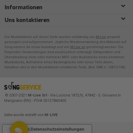
Informationen
Uns kontaktieren
Die Musikdateien auf dieser Seite wurden vollständig von
M-Live
gespielt,
gesungen und aufgenommen. Jegliche Wiederverwertung des Materials auf
Song-service.de muss beantragt und von
M-Live srl
genehmigt werden. Die
folgenden Verwendungen sind ausdrücklich untersagt: Extrapolation und
Überarbeitung einer oder mehrerer MIDI- oder Audiotracks eines einzelnen
Musikstücks, Aufnahme eines Backingtracks oder eines Teils davon,
Extraktion des in den Musikdateien erhaltenen Texts. (Aut. SIAE n. 1287/I/106)
© 2007-2021
M-Live Srl
- Via Luciona 1872/b, 47842 - S. Giovanni In
Marignano (RN) - P.IVA 03127860405
Seite wurde erstellt von
M-LIVE
Ihre Datenschutzeinstellungen