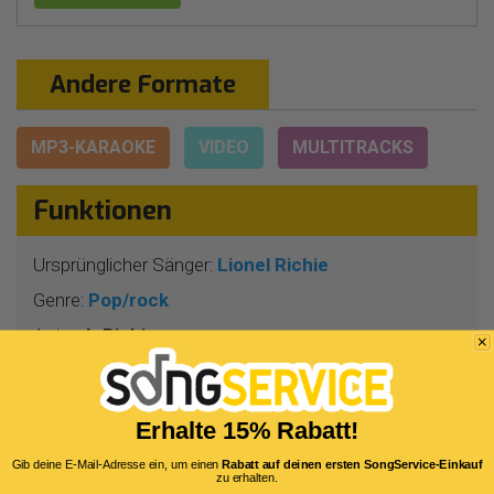
Andere Formate
MP3-KARAOKE
VIDEO
MULTITRACKS
Funktionen
Ursprünglicher Sänger:
Lionel Richie
Genre:
Pop/rock
Autor:
L.Richie
Dauer:
4 Min 10 Sekunden
Tempo:
4/4
Erhalte 15% Rabatt!
BPM:
62
Gib deine E-Mail-Adresse ein, um einen
Rabatt auf deinen ersten SongService-Einkauf
Tonart:
A -
zu erhalten.