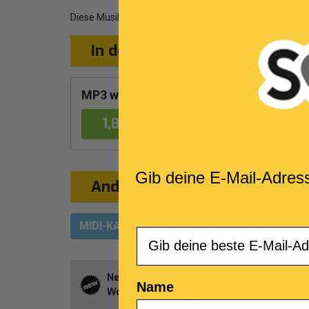
Diese Musikbase ist ein Cover des Songs
Heaven's what
In den Warenkorb
MP3 with lyrics
1,89 €
Gib deine E-Mail-Adres
Andere Formate
MIDI-KARAOKE
VIDEO
MULTITRAC
Email
Neuheit der
All-Song-
Name
Woche
Abonnement