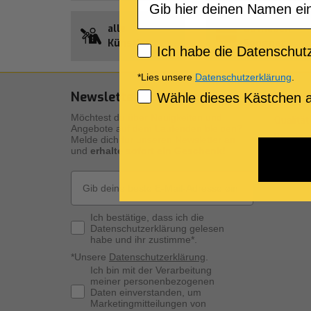
alle
Guthaben
Künstler
Songnet
Privacy policy
Ich habe die Datenschutz
*Lies unsere
Datenschutzerklärung
.
Newsletter Abonnement
Unser
Consenso Marketing
Wähle dieses Kästchen a
Möchtest du über Neuigkeiten und
Qualität
Angebote auf dem Laufenden bleiben?
Beschre
Melde dich für unseren Newsletter an
und
erhalte sofort ein Geschenk!
Die digi
Die pers
Email
Privacy Policy
Ich bestätige, dass ich die
Datenschutzerklärung gelesen
habe und ihr zustimme*.
*Unsere
Datenschutzerklärung
.
Consenso Marketing
Ich bin mit der Verarbeitung
meiner personenbezogenen
Daten einverstanden, um
Marketingmitteilungen von