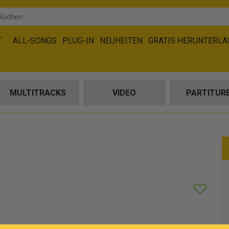
T
ALL-SONGS
PLUG-IN
NEUHEITEN
GRATIS HERUNTERL
MULTITRACKS
VIDEO
PARTITUR