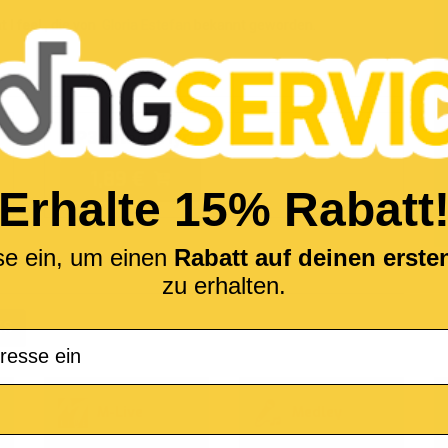
 I feel
, die von
Gloria Estefan
bekannt geworden.
MP3 without lyrics
1,89 €
Erhalte 15% Rabatt
se ein, um einen
Rabatt auf deinen erst
(*
zu erhalten.
KS
M-Live
Medley