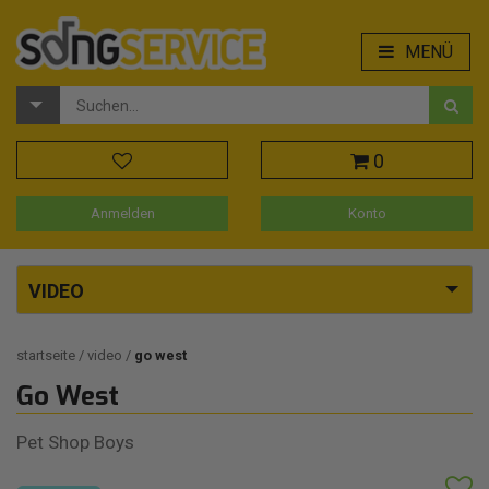
MENÜ
0
Anmelden
Konto
VIDEO
startseite
video
go west
Go West
Pet Shop Boys