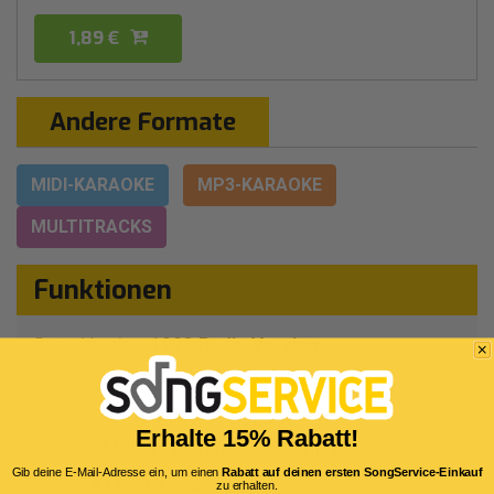
1,89 €
Andere Formate
MIDI-KARAOKE
MP3-KARAOKE
MULTITRACKS
Funktionen
Song-Version:
1993 Radio Version
Ursprünglicher Sänger:
Pet Shop Boys
Genre:
Englischer Pop
Erhalte 15% Rabatt!
Autor:
J.Morali - H.Belolo - V.E.Willis
Gib deine E-Mail-Adresse ein, um einen
Rabatt auf deinen ersten SongService-Einkauf
Dauer:
4 Min 30 Sekunden
zu erhalten.