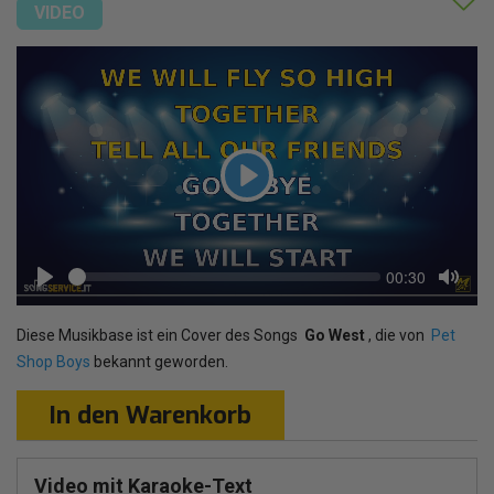
VIDEO
Play
Seek
Current
00:30
time
Play
Toggl
Mute
Diese Musikbase ist ein Cover des Songs
Go West
, die von
Pet
Shop Boys
bekannt geworden.
In den Warenkorb
Video mit Karaoke-Text