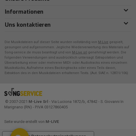
Informationen
Uns kontaktieren
Die Musikdateien auf dieser Seite wurden vollständig von
M-Live
gespielt,
gesungen und aufgenommen. Jegliche Wiederverwertung des Materials auf
Song-service.de muss beantragt und von
M-Live srl
genehmigt werden. Die
folgenden Verwendungen sind ausdrücklich untersagt: Extrapolation und
Überarbeitung einer oder mehrerer MIDI- oder Audiotracks eines einzelnen
Musikstücks, Aufnahme eines Backingtracks oder eines Teils davon,
Extraktion des in den Musikdateien erhaltenen Texts. (Aut. SIAE n. 1287/I/106)
© 2007-2021
M-Live Srl
- Via Luciona 1872/b, 47842 - S. Giovanni In
Marignano (RN) - P.IVA 03127860405
Seite wurde erstellt von
M-LIVE