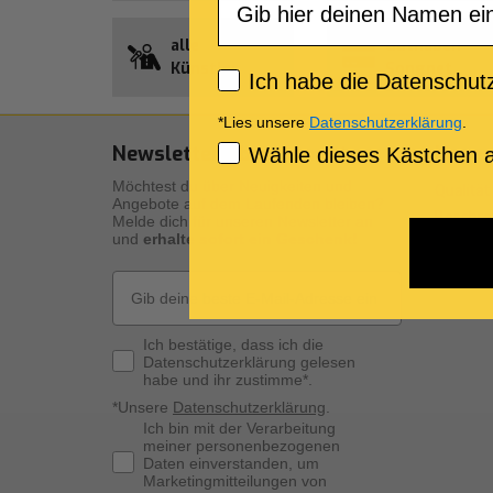
alle
Guthaben
Künstler
Songnet
Privacy policy
Ich habe die Datenschutz
*Lies unsere
Datenschutzerklärung
.
Newsletter Abonnement
Unser
Consenso Marketing
Wähle dieses Kästchen a
Möchtest du über Neuigkeiten und
Qualität
Angebote auf dem Laufenden bleiben?
Beschre
Melde dich für unseren Newsletter an
und
erhalte sofort ein Geschenk!
Die digi
Die pers
Email
Privacy Policy
Ich bestätige, dass ich die
Datenschutzerklärung gelesen
habe und ihr zustimme*.
*Unsere
Datenschutzerklärung
.
Consenso Marketing
Ich bin mit der Verarbeitung
meiner personenbezogenen
Daten einverstanden, um
Marketingmitteilungen von