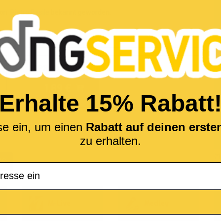
 von
Pietro Basile
bekannt geworden.
MP3 without lyrics
1,89 €
Erhalte 15% Rabatt
se ein, um einen
Rabatt auf deinen erst
zu erhalten.
(*
KS
M-Live
Medley