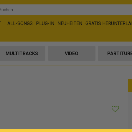
T
ALL-SONGS
PLUG-IN
NEUHEITEN
GRATIS HERUNTERL
MULTITRACKS
VIDEO
PARTITUR