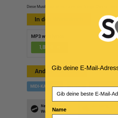
Diese Musikbase ist ein Cover des Songs
Gianna
, die
In den Warenkorb
MP3 with lyrics
1,89 €
Gib deine E-Mail-Adres
Andere Formate
MIDI-KARAOKE
VIDEO
MULTITRAC
Email
Neuheit der
All-Song-
Name
Woche
Abonnement