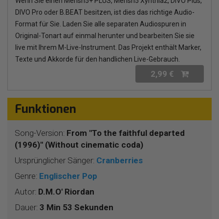
Wenn Sie einen Merish5+ PLUS, Merish5 Xynthia2, DIVO Plus,
DIVO Pro oder B.BEAT besitzen, ist dies das richtige Audio-
Format für Sie. Laden Sie alle separaten Audiospuren in
Original-Tonart auf einmal herunter und bearbeiten Sie sie
live mit Ihrem M-Live-Instrument. Das Projekt enthält Marker,
Texte und Akkorde für den handlichen Live-Gebrauch.
2,99 €
Funktionen
Song-Version:
From "To the faithful departed
(1996)" (Without cinematic coda)
Ursprünglicher Sänger:
Cranberries
Genre:
Englischer Pop
Autor:
D.M.O' Riordan
Dauer:
3 Min 53 Sekunden