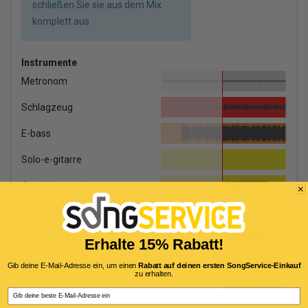
schließen Sie sie aus dem Mix
komplett aus.
Instrumente
Metronom
Schlagzeug
E-bass
Solo-e-gitarre
Overdrive e-gitarre
Overdrive e-gitarre
Verzerrte e-gitarre fuzz
Erhalte 15% Rabatt!
Verzerrte e-gitarre
Gib deine E-Mail-Adresse ein, um einen
Rabatt auf deinen ersten SongService-Einkauf
zu erhalten.
Crunch-gitarre
Email