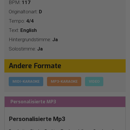
BPM:
117
Originaltonart:
D
Tempo:
4/4
Text:
English
Hintergrundstimme:
Ja
Solostimme:
Ja
Andere Formate
MIDI-KARAOKE
MP3-KARAOKE
VIDEO
Personalisierte MP3
Personalisierte Mp3