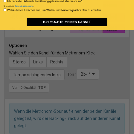
Privacy policy
Ich habe die Datenschutzerklärung gelesen und stimme ihr zu*.
Männlicher
*Lies unsere
Datenschutzerklärung
.
Consenso Marketing
Wähle dieses Kästchen aus, um Werbe- und Marketingnachrichten zu erhalten.
backgroundgesang
Melodiespur
ICH MÖCHTE MEINEN RABATT
Männlicher leadgesang
Optionen
Wählen Sie den Kanal für den Metronom-Klick
Stereo
Links
Rechts
Bb- *
Ton.:
Tempo schlagendes Intro
Var.:
0
Qualität:
TOP
Wenn die Metronom-Spur auf einen der beiden Kanäle
gelegt ist, wird der Backing-Track auf den anderen Kanal
gelegt.