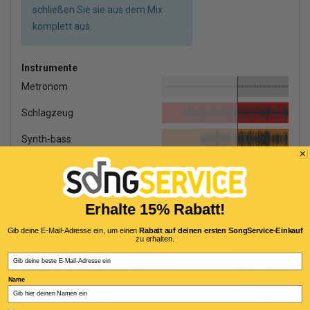
schließen Sie sie aus dem Mix
komplett aus.
Instrumente
Metronom
Schlagzeug
Synth-bass
Palm mute-gitarre
Klavier
Erhalte 15% Rabatt!
Synth (gesang)
Gib deine E-Mail-Adresse ein, um einen
Rabatt auf deinen ersten SongService-Einkauf
zu erhalten.
Synth pad
Email
Streichinstrumente gezupft
Name
Streichinstrumente