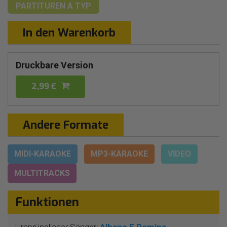
PARTITUREN
A TYP
In den Warenkorb
Druckbare Version
2,99 €
Andere Formate
MIDI-KARAOKE
MP3-KARAOKE
VIDEO
MULTITRACKS
Funktionen
Ursprünglicher Sänger:
Albano E Romina