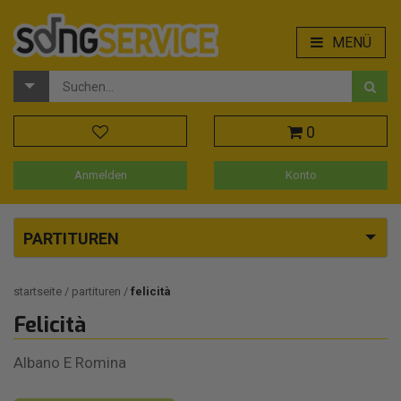
MENÜ
0
Anmelden
Konto
PARTITUREN
startseite
partituren
felicità
Felicità
Albano E Romina